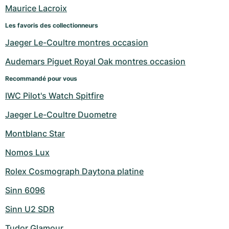
Montres pour femmes
Montres pour femmes
Maurice Lacroix
Les favoris des collectionneurs
Jaeger Le-Coultre montres occasion
Audemars Piguet Royal Oak montres occasion
Recommandé pour vous
IWC Pilot's Watch Spitfire
Jaeger Le-Coultre Duometre
Montblanc Star
Nomos Lux
Rolex Cosmograph Daytona platine
Sinn 6096
Sinn U2 SDR
Tudor Glamour