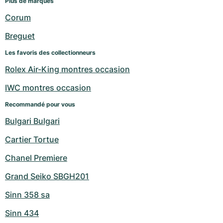
Plus de marques
Montres pour femmes
Montres pour femmes
Corum
Breguet
Les favoris des collectionneurs
Rolex Air-King montres occasion
IWC montres occasion
Recommandé pour vous
Bulgari Bulgari
Cartier Tortue
Chanel Premiere
Grand Seiko SBGH201
Sinn 358 sa
Sinn 434