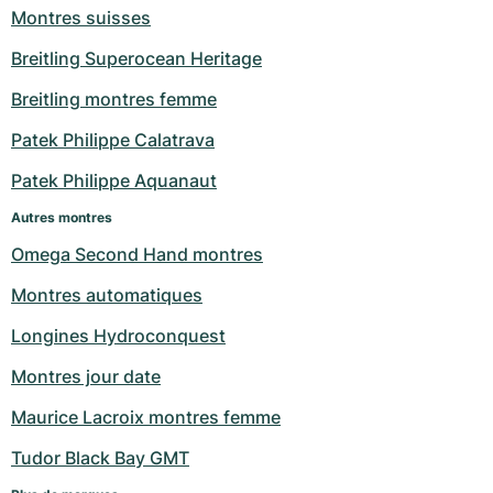
Montres suisses
Milgauss
Montres pour femmes
Ronde
Professional
Formula 1
Portofino
Spirit of Big Bang
Breitling Superocean Heritage
Oyster Perpetual
Rotonde
Bentley
Grand Carrera
Portugieser
King Power
Breitling montres femme
Yacht-Master
Crash
Transocean
Montres d'occasion
Da Vinci
Montres d'occasion
Patek Philippe Calatrava
Patek Philippe Aquanaut
Yacht-Master II
Pasha
Cockpit
Montres pour femmes
Aquatimer
Autres montres
Sea-Dweller
Tortue
Chronospace
Spitfire
Omega Second Hand montres
Sky-Dweller
Baignoire
Super Avenger
GST
Montres automatiques
Longines Hydroconquest
Submariner
Ballon Blanc
Galactic
Vintage
Montres jour date
Roadster
Montbrillant
Montres d'occasion
Maurice Lacroix montres femme
Montres d'occasion
Montres d'occasion
Tudor Black Bay GMT