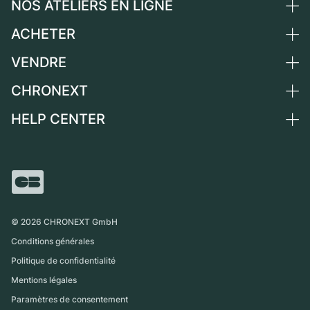
NOS ATELIERS EN LIGNE
ACHETER
Allemagne
Pays-Bas
VENDRE
Toutes les montres de luxe
Autriche
Montres d'occasion
CHRONEXT
Vendre une montre
Suisse
Montres vintage
Commission
HELP CENTER
Qui sommes-nous ?
France
Independent Brands
Vente directe
Carrières
Italie
FAQ
Échange
Presse
Royaume-Uni
Service Center
Magazine
International
Retrait sur place
Partner
Expédition et retours
©
2026
CHRONEXT GmbH
Guide des tailles
Conditions générales
Politique de confidentialité
Mentions légales
Paramètres de consentement