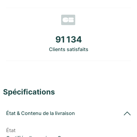
Montres pour femmes
Montres pour femmes
91 134
Clients satisfaits
Spécifications
État
&
Contenu de la livraison
État