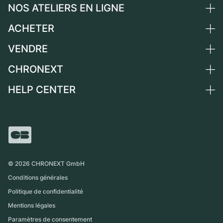
NOS ATELIERS EN LIGNE
ACHETER
Allemagne
Pays-Bas
VENDRE
Toutes les montres de luxe
Autriche
Montres d'occasion
CHRONEXT
Vendre une montre
Suisse
Montres vintage
Commission
HELP CENTER
Qui sommes-nous ?
France
Independent Brands
Vente directe
Carrières
Italie
FAQ
Échange
Presse
Royaume-Uni
Service Center
Magazine
International
Retrait sur place
Partner
Expédition et retours
©
2026
CHRONEXT GmbH
Guide des tailles
Conditions générales
Politique de confidentialité
Mentions légales
Paramètres de consentement