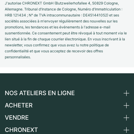
J'autorise CHRONEXT GmbH (Butzweilerhofallee 4, 50829 Cologne,
Allemagne. Tribunal d'Instance de Cologne, Numéro d'Immatriculation :
HRB 121434 ; N° de TVA intracommunautaire : DE451441052) et ses
sociétés associées à m'envoyer régulièrement des nouvelles sur les
promotions, les tendances et les événements à l'adresse e-mail
susmentionnée. Ce consentement peut être révoqué à tout moment via le
lien situé à la fin de chaque courrier électronique. En vous inscrivant à la
newsletter, vous confirmez que vous avez lu notre politique de
confidentialité et que vous acceptez de recevoir des offres
personnalisées.
NOS ATELIERS EN LIGNE
ACHETER
Allemagne
Pays-Bas
VENDRE
Toutes les montres de luxe
Autriche
Montres d'occasion
CHRONEXT
Vendre une montre
Suisse