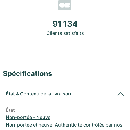
Montres pour femmes
Montres pour femmes
91 134
Clients satisfaits
Spécifications
État
&
Contenu de la livraison
État
Non-portée - Neuve
Non-portée et neuve. Authenticité contrôlée par nos