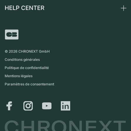
Montres vintage
Commission
HELP CENTER
Qui sommes-nous ?
France
Independent Brands
Vente directe
Carrières
Italie
FAQ
Échange
Presse
Royaume-Uni
Service Center
Magazine
International
Retrait sur place
Partner
Expédition et retours
©
2026
CHRONEXT GmbH
Guide des tailles
Conditions générales
Politique de confidentialité
Mentions légales
Paramètres de consentement