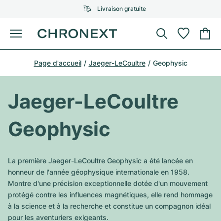
Livraison gratuite
Menu
Acheter une montre
Page d'accueil
Jaeger-LeCoultre
Geophysic
UNE SÉLECTION D'EXCEPTION
UNE SÉLECTION D'EXCEPTION
Rolex
Cartier
Montres d'occasion
Jaeger-LeCoultre
Omega
Tiffany
Vendre une montre
Geophysic
Patek Philippe
Louis Vuitton
Tous les modèles Rolex
Bijoux
Audemars Piguet
Gebauer & Gebauer
La première Jaeger-LeCoultre Geophysic a été lancée en
Modèles les plus vendus
Tous les modèles Omega
honneur de l'année géophysique internationale en 1958.
Nouveautés
Cartier
Montre d'une précision exceptionnelle dotée d'un mouvement
Van Cleef & Arpels
Modèles les plus vendus
Tous les modèles Patek Philippe
protégé contre les influences magnétiques, elle rend hommage
Breitling
Sale
Air-King
à la science et à la recherche et constitue un compagnon idéal
Bvlgari
Modèles les plus vendus
Tous les modèles Audemars Piguet
pour les aventuriers exigeants.