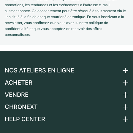
promotions, les tendances et les événements à l'adresse e-mail
susmentionnée. Ce consentement peut être révoqué à tout moment via le
lien situé à la fin de chaque courrier électronique. En vous inscrivant à la
newsletter, vous confirmez que vous avez lu notre politique de
confidentialité et que vous acceptez de recevoir des offres
personnalisées.
NOS ATELIERS EN LIGNE
ACHETER
Allemagne
Pays-Bas
VENDRE
Toutes les montres de luxe
Autriche
Montres d'occasion
CHRONEXT
Vendre une montre
Suisse
Montres vintage
Commission
HELP CENTER
Qui sommes-nous ?
France
Independent Brands
Vente directe
Carrières
Italie
FAQ