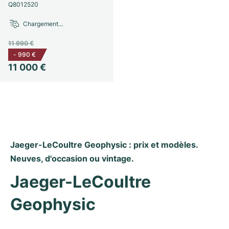
Q8012520
Milgauss
Montres pour femmes
Ronde
Professional
Formula 1
Portofino
Spirit of Big Bang
Chargement…
Oyster Perpetual
Rotonde
Bentley
Grand Carrera
Portugieser
King Power
11 990 €
-
990 €
Yacht-Master
Crash
Transocean
Montres d'occasion
Da Vinci
Montres d'occasion
11 000 €
Yacht-Master II
Pasha
Cockpit
Montres pour femmes
Aquatimer
Sea-Dweller
Tortue
Chronospace
Spitfire
Sky-Dweller
Baignoire
Super Avenger
GST
Jaeger-LeCoultre Geophysic : prix et modèles. 
Neuves, d'occasion ou vintage.
Submariner
Ballon Blanc
Galactic
Vintage
Jaeger-LeCoultre 
Roadster
Montbrillant
Montres d'occasion
Geophysic
Montres d'occasion
Montres d'occasion