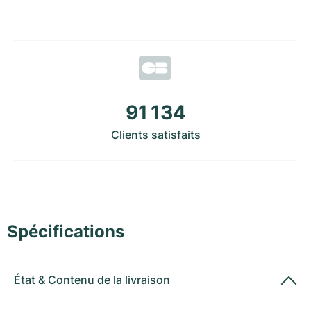
Montres pour femmes
Montres pour femmes
91 134
Clients satisfaits
Spécifications
État
&
Contenu de la livraison