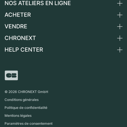
NOS ATELIERS EN LIGNE
ACHETER
Allemagne
Pays-Bas
VENDRE
Toutes les montres de luxe
Autriche
Montres d'occasion
CHRONEXT
Vendre une montre
Suisse
Montres vintage
Commission
HELP CENTER
Qui sommes-nous ?
France
Independent Brands
Vente directe
Carrières
Italie
FAQ
Échange
Presse
Royaume-Uni
Service Center
Magazine
International
Retrait sur place
Partner
Expédition et retours
©
2026
CHRONEXT GmbH
Guide des tailles
Conditions générales
Politique de confidentialité
Mentions légales
Paramètres de consentement