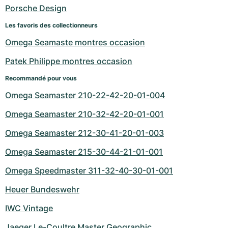
Montres pour femmes
Montres pour femmes
Porsche Design
Les favoris des collectionneurs
Omega Seamaste montres occasion
Patek Philippe montres occasion
Recommandé pour vous
Omega Seamaster 210-22-42-20-01-004
Omega Seamaster 210-32-42-20-01-001
Omega Seamaster 212-30-41-20-01-003
Omega Seamaster 215-30-44-21-01-001
Omega Speedmaster 311-32-40-30-01-001
Heuer Bundeswehr
IWC Vintage
Jaeger Le-Coultre Master Geographic