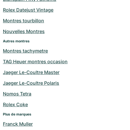
Milgauss
Montres pour femmes
Ronde
Professional
Formula 1
Portofino
Spirit of Big Bang
Rolex Datejust Vintage
Montres tourbillon
Oyster Perpetual
Rotonde
Bentley
Grand Carrera
Portugieser
King Power
Nouvelles Montres
Yacht-Master
Crash
Transocean
Montres d'occasion
Da Vinci
Montres d'occasion
Autres montres
Yacht-Master II
Pasha
Cockpit
Montres pour femmes
Aquatimer
Montres tachymetre
TAG Heuer montres occasion
Sea-Dweller
Tortue
Chronospace
Spitfire
Jaeger Le-Coultre Master
Sky-Dweller
Baignoire
Super Avenger
GST
Jaeger Le-Coultre Polaris
Submariner
Ballon Blanc
Galactic
Vintage
Nomos Tetra
Roadster
Montbrillant
Montres d'occasion
Rolex Coke
Plus de marques
Montres d'occasion
Montres d'occasion
Franck Muller