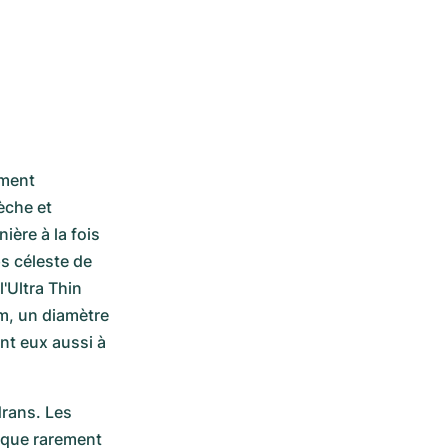
ment 
che et 
ère à la fois 
 céleste de 
'Ultra Thin 
 un diamètre 
t eux aussi à 
rans. Les 
 que rarement 