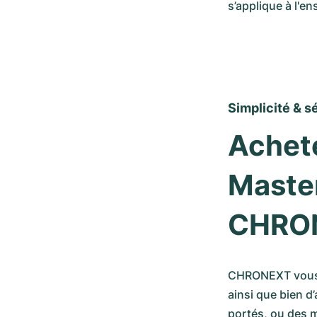
s’applique à l'
Simplicité & s
Achete
Master
CHRO
CHRONEXT vous p
ainsi que bien d
portés, ou des m