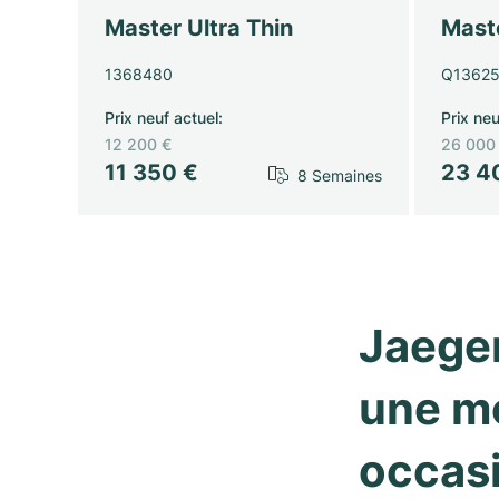
Master Ultra Thin
Maste
1368480
Q13625
Prix neuf actuel
:
Prix neu
12 200 €
26 000
11 350 €
23 4
8 Semaines
Jaeger
une mo
occas