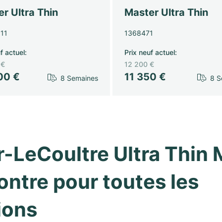
r Ultra Thin
Master Ultra Thin
11
1368471
f actuel
:
Prix neuf actuel
:
 €
12 200 €
00 €
11 350 €
8 Semaines
8 S
-LeCoultre Ultra Thin M
ntre pour toutes les 
ions