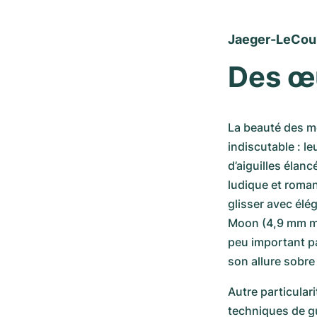
Jaeger-LeCoul
Des œu
La beauté des m
indiscutable : l
d’aiguilles élanc
ludique et roman
glisser avec élég
Moon (4,9 mm m
peu important pa
son allure sobre 
Autre particulari
techniques de gu