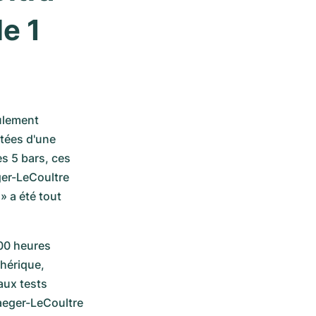
e 1 
lement 
tées d'une 
s 5 bars, ces 
er-LeCoultre 
 a été tout 
00 heures 
hérique, 
ux tests 
aeger-LeCoultre 