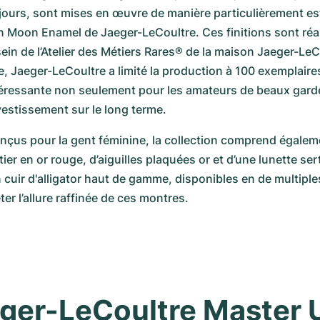
 jours, sont mises en œuvre de manière particulièrement est
n Moon Enamel de Jaeger-LeCoultre. Ces finitions sont réal
ein de l’Atelier des Métiers Rares® de la maison Jaeger-LeCo
, Jaeger-LeCoultre a limité la production à 100 exemplaires
téressante non seulement pour les amateurs de beaux gard
estissement sur le long terme. 
nçus pour la gent féminine, la collection comprend égalem
ier en or rouge, d’aiguilles plaquées or et d’une lunette ser
 cuir d'alligator haut de gamme, disponibles en de multiples 
er l’allure raffinée de ces montres. 
ger-LeCoultre Master Ul