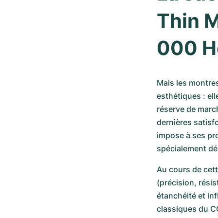
Thin M
000 H
Mais les montre
esthétiques : el
réserve de march
dernières satisf
impose à ses pro
spécialement dév
Au cours de cett
(précision, rési
étanchéité et in
classiques du CO