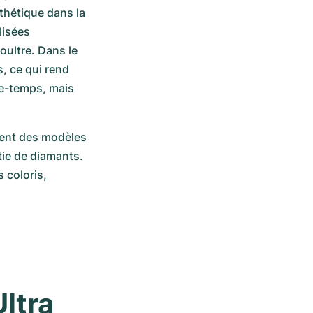
hétique dans la 
isées 
ultre. Dans le 
, ce qui rend 
e-temps, mais 
ent des modèles 
tie de diamants. 
coloris, 
tra 