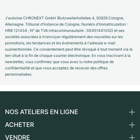
J'autorise CHRONEXT GmbH (Butzweilerhofallee 4, 50829 Cologne,
Allemagne. Tribunal d'Instance de Cologne, Numéro d'Immatriculation :
HRB 121434 ; N° de TVA intracommunautaire : DE451441052) et ses
sociétés associées à m'envoyer régulièrement des nouvelles sur les
promotions, les tendances et les événements à l'adresse e-mail
susmentionnée. Ce consentement peut être révoqué à tout moment via le
lien situé à la fin de chaque courrier électronique. En vous inscrivant à la
newsletter, vous confirmez que vous avez lu notre politique de
confidentialité et que vous acceptez de recevoir des offres
personnalisées.
NOS ATELIERS EN LIGNE
ACHETER
Allemagne
Pays-Bas
VENDRE
Toutes les montres de luxe