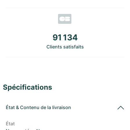
Montres pour femmes
Montres pour femmes
91 134
Clients satisfaits
Spécifications
État
&
Contenu de la livraison
État