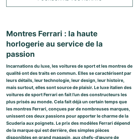
Tudor
Cellini
Seamaster
Tous les bracelets
Modèles les plus vendus
Tous les modèles Cartier
TAG Heuer
Cosmograph Daytona
Planet Ocean
Nautilus
Modèles les plus vendus
Tous les modèles Breitling
IWC
Date
Aqua Terra
Complications
Royal Oak
Montres Ferrari : la haute
Modèles les plus vendus
Tous les modèles Tudor
horlogerie au service de la
Hublot
Datejust
De Ville
Aquanaut
Royal Oak Offshore
Santos
passion
Modèles les plus vendus
Tous les modèles TAG Heuer
Datejust II
Constellation
Grand Complications
Jules Audemars
Ballon Bleu
Navitimer
CATÉGORIES
Incarnations du luxe, les voitures de sport et les montres de
Modèles les plus vendus
Tous les modèles IWC
Toutes les marques de montres de luxe
qualité ont des traits en commun. Elles se caractérisent par
Day-Date
Speedmaster
Calatrava
Millenary
Clé
Superocean
Black Bay
leurs détails, leur technologie, leur design, leur histoire,
Modèles les plus vendus
Tous les modèles Hublot
Montres vintage
mais surtout, elles sont source de plaisir. Le luxe italien des
Explorer
Montres d'occasion
Twenty 4
Tank
Chronomat
Pelagos
Aquaracer
voitures de sport Ferrari en fait l’un des constructeurs les
Modèles les plus vendus
plus prisés au monde. Cela fait déjà un certain temps que
Montres d'occasion
Explorer II
Montres pour femmes
Gondolo
Panthère
Premier
Montres d'occasion
Carrera
Big Pilot
les montres Ferrari, conçues par de nombreuses marques,
unissent ces deux passions pour apporter le charme de la
Montres homme
GMT-Master
Golden Ellipse
Calibre
Avenger
Montres Femme
Monaco
Pilot's Watch
Big Bang
Scuderia aux poignets. Le prix des modèles Ferrari dépend
de la marque qui est derrière, des simples pièces
Montres femme
Lady-Datejust
Montres d'occasion
Drive
Colt
Heritage
Link
Ingenieur
Classic Fusion
disponibles en grand magasin, aux chefs-d’œuvre de