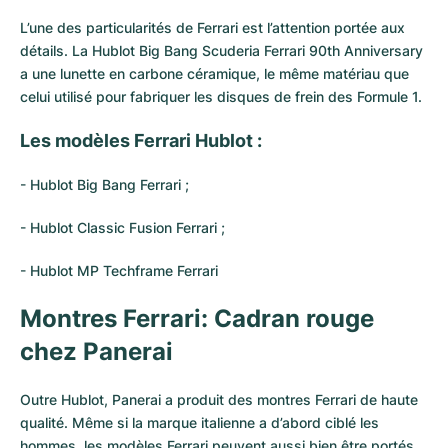
Montres pour femmes
Montres pour femmes
L’une des particularités de Ferrari est l’attention portée aux
détails. La Hublot Big Bang Scuderia Ferrari 90th Anniversary
a une lunette en carbone céramique, le même matériau que
celui utilisé pour fabriquer les disques de frein des Formule 1.
Les modèles Ferrari Hublot :
-
Hublot Big Bang Ferrari
;
-
Hublot Classic Fusion Ferrari
;
- Hublot MP Techframe Ferrari
Montres Ferrari: Cadran rouge
chez Panerai
Outre Hublot,
Panerai
a produit des montres Ferrari de haute
qualité. Même si la marque italienne a d’abord ciblé les
hommes, les modèles Ferrari peuvent aussi bien être portés