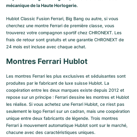
mécanique de la Haute Horlogerie.
Milgauss
Montres pour femmes
Ronde
Professional
Formula 1
Portofino
Spirit of Big Bang
Hublot Classic Fusion Ferrari, Big Bang ou autre, si vous
Oyster Perpetual
Rotonde
Bentley
Grand Carrera
Portugieser
King Power
cherchez une montre Ferrari de première classe, vous
trouverez votre compagnon sportif chez CHRONEXT. Les
Yacht-Master
Crash
Transocean
Montres d'occasion
Da Vinci
Montres d'occasion
frais de retour sont gratuits et une garantie CHRONEXT de
24 mois est incluse avec chaque achat.
Yacht-Master II
Pasha
Cockpit
Montres pour femmes
Aquatimer
Montres Ferrari Hublot
Sea-Dweller
Tortue
Chronospace
Spitfire
Les montres Ferrari les plus exclusives et séduisantes sont
Sky-Dweller
Baignoire
Super Avenger
GST
produites par le fabricant de luxe suisse
Hublot
. La
coopération entre les deux marques existe depuis 2012 et
Submariner
Ballon Blanc
Galactic
Vintage
repose sur un principe : Ferrari dessine les montres et Hublot
les réalise. Si vous achetez une Ferrari Hublot, ce n’est pas
Roadster
Montbrillant
Montres d'occasion
seulement le logo Ferrari sur un cadran, mais une coopération
unique entre deux fabricants de légende. Trois montres
Montres d'occasion
Montres d'occasion
Ferrari à mouvement automatique Hublot sont sur le marché,
chacune avec des caractéristiques uniques.