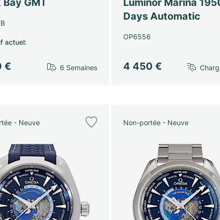
k Bay GMT
Luminor Marina 195
Days Automatic
RB
OP6556
f actuel
:
€
0 €
4 450 €
6 Semaines
Char
tée - Neuve
Non-portée - Neuve