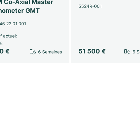
 Co-Axial Master
5524R-001
nometer GMT
46.22.01.001
f actuel
:
 €
10 €
51 500 €
6 Semaines
6 S