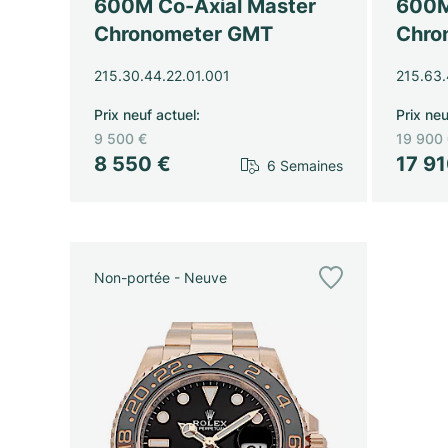
600M Co-Axial Master
600M
Chronometer GMT
Chro
215.30.44.22.01.001
215.63.
Prix neuf actuel
:
Prix neu
9 500 €
19 900
8 550 €
17 9
6 Semaines
Non-portée - Neuve