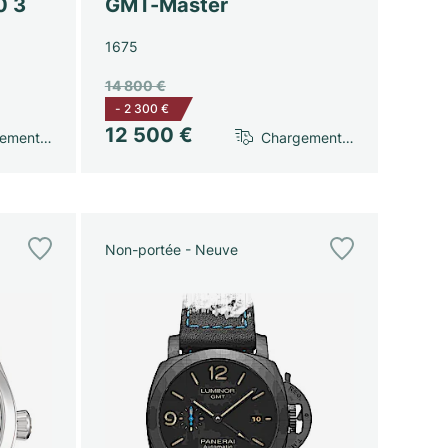
0 3
GMT-Master
1675
14 800 €
-
2 300 €
12 500 €
gement…
Chargement…
Non-portée - Neuve