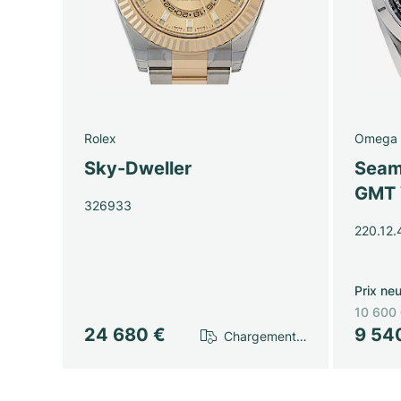
Rolex
Omega
Sky-Dweller
Seam
GMT 
326933
220.12.
Prix neu
10 600
24 680 €
9 54
Chargement…