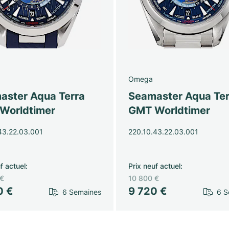
Omega
aster Aqua Terra
Seamaster Aqua Ter
Worldtimer
GMT Worldtimer
43.22.03.001
220.10.43.22.03.001
f actuel
:
Prix neuf actuel
:
 €
10 800 €
0 €
9 720 €
6 Semaines
6 S