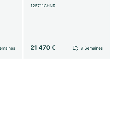
126711CHNR
21 470 €
emaines
9 Semaines