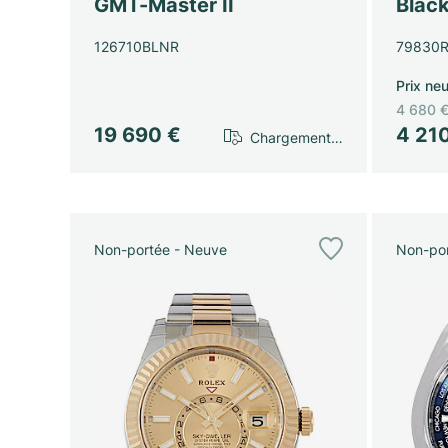
GMT-Master II
Blac
126710BLNR
79830
Prix neu
4 680 
19 690 €
4 21
Chargement…
Non-portée - Neuve
Non-por