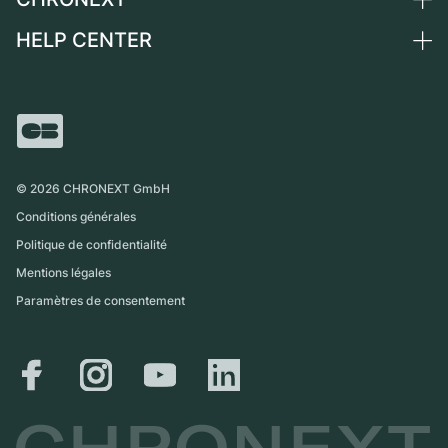
Suisse
Montres vintage
Commission
HELP CENTER
Qui sommes-nous ?
France
Independent Brands
Vente directe
Carrières
Italie
FAQ
Échange
Presse
Royaume-Uni
Service Center
Magazine
International
Retrait sur place
Partner
Expédition et retours
©
2026
CHRONEXT GmbH
Guide des tailles
Conditions générales
Politique de confidentialité
Mentions légales
Paramètres de consentement