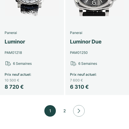
Panerai
Panerai
Luminor
Luminor Due
PAM01218
PAM01250
6 Semaines
6 Semaines
Prix neuf actuel
:
Prix neuf actuel
:
10 500 €
7 600 €
8 720 €
6 310 €
1
2