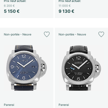
Prix neuf actuel
:
Prix neuf actuel
:
6 200 €
11 000 €
5 150 €
9 130 €
Non-portée - Neuve
Non-portée - Neuve
Panerai
Panerai