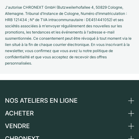
J'autorise CHRONEXT GmbH (Butzweilerhofallee 4, 50829 Cologne,
Allemagne. Tribunal d'Instance de Cologne, Numéro d'Immatriculation :
HRB 121434 ; N° de TVA intracommunautaire : DE451441052) et ses
sociétés associées à m'envoyer régulièrement des nouvelles sur les
promotions, les tendances et les événements à l'adresse e-mail
susmentionnée. Ce consentement peut être révoqué à tout moment via le
lien situé à la fin de chaque courrier électronique. En vous inscrivant à la
newsletter, vous confirmez que vous avez lu notre politique de
confidentialité et que vous acceptez de recevoir des offres
personnalisées.
NOS ATELIERS EN LIGNE
ACHETER
Allemagne
Pays-Bas
VENDRE
Toutes les montres de luxe
Autriche
Montres d'occasion
CHRONEXT
Vendre une montre