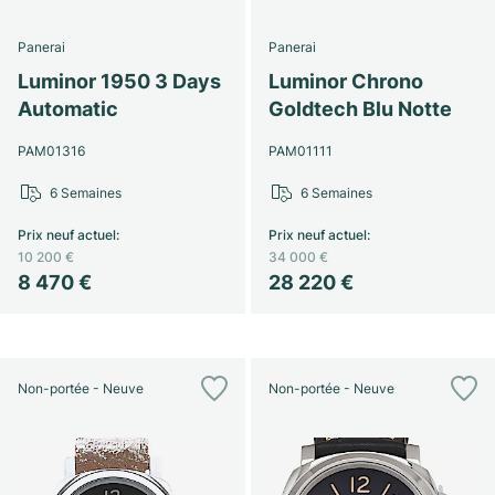
Panerai
Panerai
Luminor 1950 3 Days
Luminor Chrono
Automatic
Goldtech Blu Notte
PAM01316
PAM01111
6 Semaines
6 Semaines
Prix neuf actuel
:
Prix neuf actuel
:
10 200 €
34 000 €
8 470 €
28 220 €
Non-portée - Neuve
Non-portée - Neuve