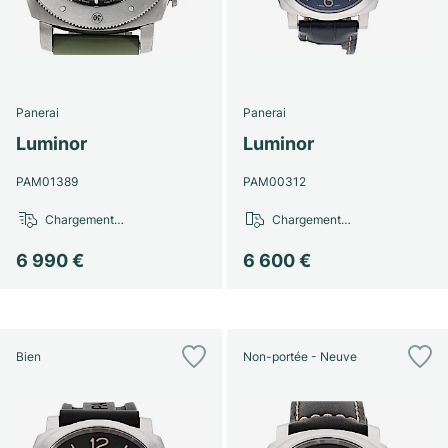
Montres pour femmes
Montres pour femmes
Panerai
Panerai
Luminor
Luminor
PAM01389
PAM00312
Chargement…
Chargement…
6 990 €
6 600 €
Bien
Non-portée - Neuve