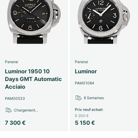
Panerai
Panerai
Luminor 1950 10
Luminor
Days GMT Automatic
PAM01084
Acciaio
6 Semaines
PAM00533
Prix neuf actuel
:
Chargement…
6 200 €
7 300 €
5 150 €