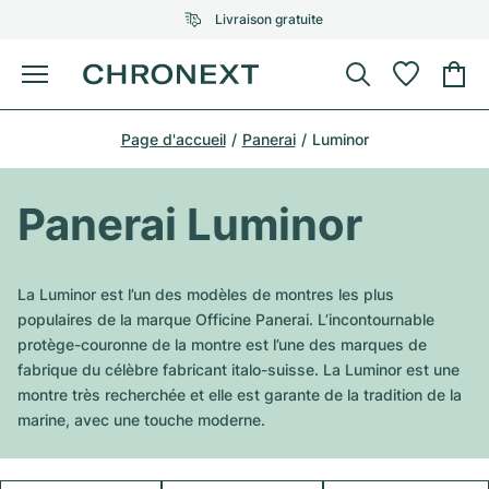
Livraison gratuite
Menu
Acheter une montre
Page d'accueil
Panerai
Luminor
UNE SÉLECTION D'EXCEPTION
UNE SÉLECTION D'EXCEPTION
Rolex
Cartier
Montres d'occasion
Panerai Luminor
Omega
Tiffany
Vendre une montre
Patek Philippe
Louis Vuitton
La Luminor est l’un des modèles de montres les plus
Tous les modèles Rolex
populaires de la marque Officine Panerai. L’incontournable
Bijoux
Audemars Piguet
Gebauer & Gebauer
protège-couronne de la montre est l’une des marques de
fabrique du célèbre fabricant italo-suisse. La Luminor est une
Modèles les plus vendus
Tous les modèles Omega
Nouveautés
Cartier
montre très recherchée et elle est garante de la tradition de la
Van Cleef & Arpels
marine, avec une touche moderne.
Modèles les plus vendus
Tous les modèles Patek Philippe
Breitling
Sale
Air-King
Bvlgari
Modèles les plus vendus
Tous les modèles Audemars Piguet