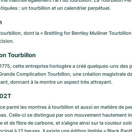
hne maîtrise également l'art du tourbillon. La
Tourbillon Pe
iquées : un tourbillon et un calendrier perpétuel.
n
ourbillon, dont la «
Breitling for Bentley Mulliner Tourbillon
cision.
n Tourbillon
n 1775, cette entreprise horlogère a créé quelques-uns des
Grande Complication Tourbillon
, une création magistrale d
ant, donnant à la montre un aspect très attrayant.
 02T
ce parmi les montres à tourbillon et aussi en matière de 
x bas. Celle-ci se distingue par son mouvement hautement 
ane et de fibre de carbone, et s’aligne ainsi sur la couleur 
rincipal à 12 heures. Il existe une édition limitée « Black Pan