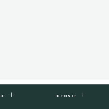
EXT
HELP CENTER
ommes-nous ?
FAQ