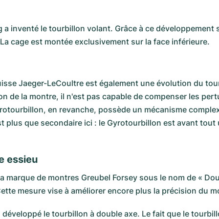
 a inventé le tourbillon volant. Grâce à ce développement sp
La cage est montée exclusivement sur la face inférieure.
uisse Jaeger-LeCoultre est également une évolution du tourb
 de la montre, il n'est pas capable de compenser les pert
yrotourbillon, en revanche, possède un mécanisme complexe 
st plus que secondaire ici : le Gyrotourbillon est avant to
le essieu
r la marque de montres Greubel Forsey sous le nom de « Doub
 Cette mesure vise à améliorer encore plus la précision du
éveloppé le tourbillon à double axe. Le fait que le tourbi