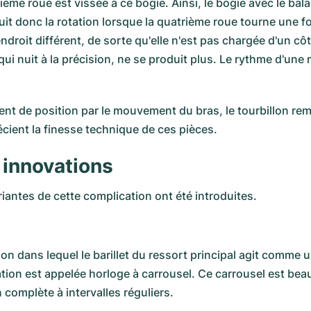
ième roue est vissée à ce bogie. Ainsi, le bogie avec le bal
 suit donc la rotation lorsque la quatrième roue tourne une
 endroit différent, de sorte qu'elle n'est pas chargée d'un
é, qui nuit à la précision, ne se produit plus. Le rythme d
 de position par le mouvement du bras, le tourbillon remp
ient la finesse technique de ces pièces.
t innovations
ariantes de cette complication ont été introduites.
 dans lequel le barillet du ressort principal agit comme un
cation est appelée horloge à carrousel. Ce carrousel est bea
complète à intervalles réguliers.