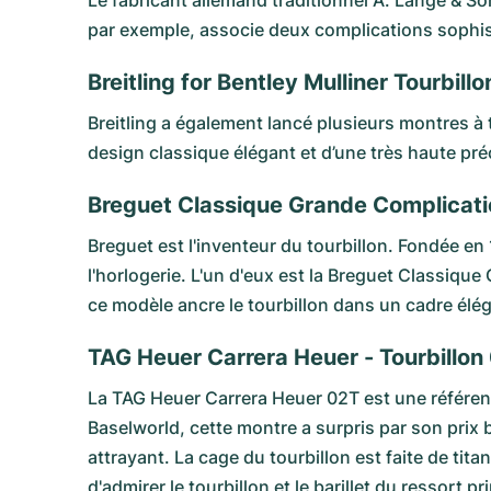
Le fabricant allemand traditionnel A. Lange & Sö
par exemple, associe deux complications sophist
Breitling for Bentley Mulliner Tourbillo
Breitling a également lancé plusieurs montres à t
design classique élégant et d’une très haute pré
Breguet Classique Grande Complicatio
Breguet est l'inventeur du tourbillon. Fondée e
l'horlogerie. L'un d'eux est la
Breguet Classique 
ce modèle ancre le tourbillon dans un cadre élég
TAG Heuer Carrera Heuer - Tourbillon
La T
AG Heuer Carrera Heuer 02T
est une référen
Baselworld, cette montre a surpris par son pri
attrayant. La cage du tourbillon est faite de tit
d'admirer le tourbillon et le barillet du ressort p