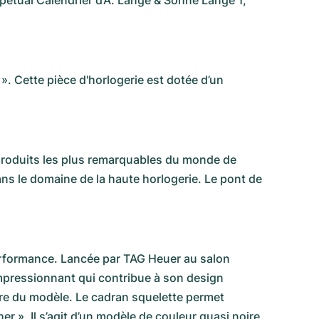
rpetual Calendrier d’A. Lange & Söhne Lange 1
,
». Cette pièce d'horlogerie est dotée d’un
 produits les plus remarquables du monde de
ans le domaine de la haute horlogerie. Le pont de
performance. Lancée par TAG Heuer au salon
impressionnant qui contribue à son design
sobre du modèle. Le cadran squelette permet
ther ». Il s’agit d’un modèle de couleur quasi noire