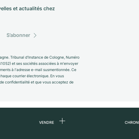
elles et actualités chez
S’abonner
gne. Tribunal d'Instance de Cologne, Numéro
41052) et ses sociétés associées à m'envoyer
nements à l'adresse e-mail susmentionnée. Ce
 chaque courrier électronique. En vous
 de confidentialité et que vous acceptez de
VENDRE
CHRON
 de
Vendre une montre
Qui s