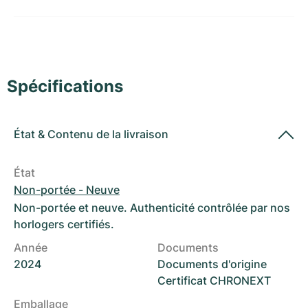
Montres pour femmes
Montres pour femmes
Spécifications
État
&
Contenu de la livraison
État
Non-portée - Neuve
Non-portée et neuve. Authenticité contrôlée par nos
horlogers certifiés.
Année
Documents
2024
Documents d'origine
Certificat CHRONEXT
Emballage