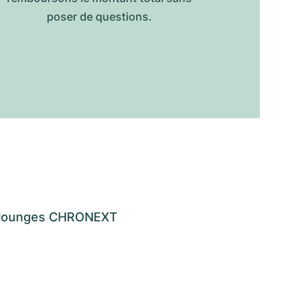
poser de questions.
os lounges CHRONEXT