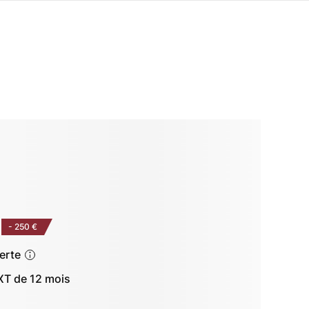
-
250 €
ferte
T de 12 mois