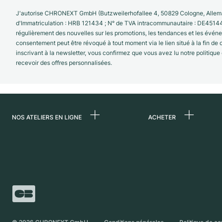
J'autorise CHRONEXT GmbH (Butzweilerhofallee 4, 50829 Cologne, Allema
d'Immatriculation : HRB 121434 ; N° de TVA intracommunautaire : DE4514
régulièrement des nouvelles sur les promotions, les tendances et les évé
consentement peut être révoqué à tout moment via le lien situé à la fin de
inscrivant à la newsletter, vous confirmez que vous avez lu notre politique
recevoir des offres personnalisées.
NOS ATELIERS EN LIGNE
ACHETER
Allemagne
Toutes les montres
luxe
Pays-Bas
Montres d'occasio
Autriche
Montres vintage
Suisse
Independent Brand
France