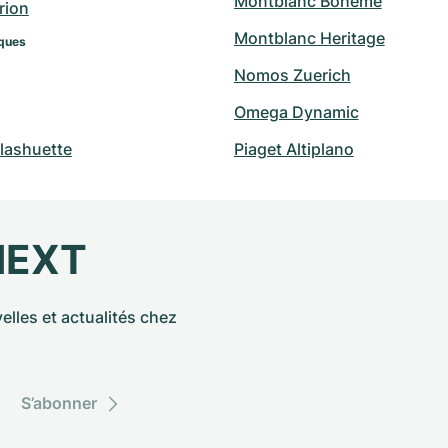
Montblanc Boheme
rion
Montblanc Heritage
ques
Nomos Zuerich
Omega Dynamic
lashuette
Piaget Altiplano
NEXT
elles et actualités chez
S’abonner