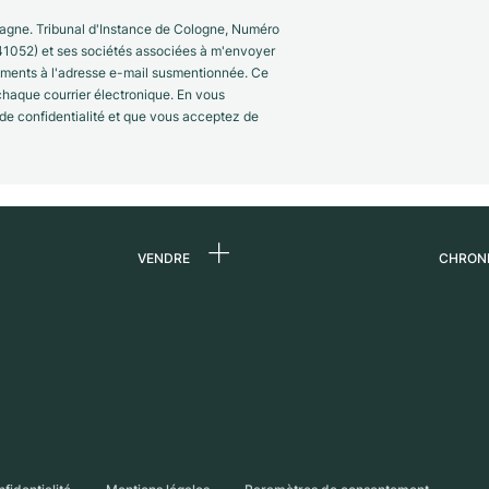
gne. Tribunal d'Instance de Cologne, Numéro
41052) et ses sociétés associées à m'envoyer
nements à l'adresse e-mail susmentionnée. Ce
 chaque courrier électronique. En vous
 de confidentialité et que vous acceptez de
VENDRE
CHRON
 de
Vendre une montre
Qui s
Commission
Carri
n
Vente directe
Press
Échange
Magaz
s
Partn