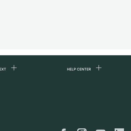
EXT
HELP CENTER
ommes-nous ?
FAQ
ères
Service Center
e
Retrait sur place
ine
Expédition et retours
er
Guide des tailles