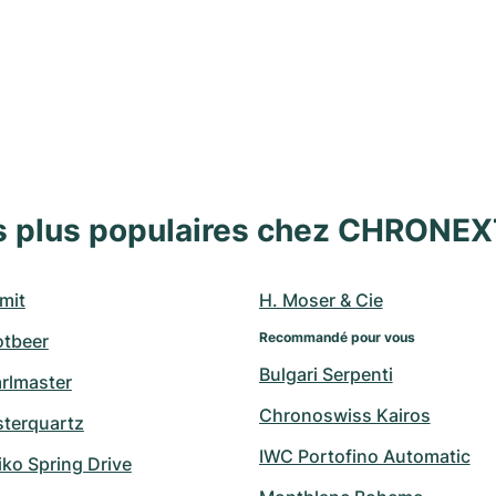
s plus populaires chez CHRONE
mit
H. Moser & Cie
Recommandé pour vous
otbeer
Bulgari Serpenti
arlmaster
Chronoswiss Kairos
sterquartz
IWC Portofino Automatic
ko Spring Drive