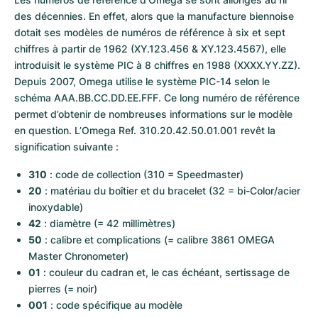
Montres pour femmes
Montres pour femmes
des décennies. En effet, alors que la manufacture biennoise 
dotait ses modèles de numéros de référence à six et sept 
chiffres à partir de 1962 (XY.123.456 & XY.123.4567), elle 
introduisit le système PIC à 8 chiffres en 1988 (XXXX.YY.ZZ). 
Depuis 2007, Omega utilise le système PIC-14 selon le 
schéma AAA.BB.CC.DD.EE.FFF. Ce long numéro de référence 
permet d’obtenir de nombreuses informations sur le modèle 
en question. L’Omega Ref. 310.20.42.50.01.001 revêt la 
signification suivante :
310
 : code de collection (310 = Speedmaster)
20
 : matériau du boîtier et du bracelet (32 = bi-Color/acier 
inoxydable)
42
 : diamètre (= 42 millimètres)
50
 : calibre et complications (= calibre 3861 OMEGA 
Master Chronometer)
01
 : couleur du cadran et, le cas échéant, sertissage de 
pierres (= noir)
001
 : code spécifique au modèle