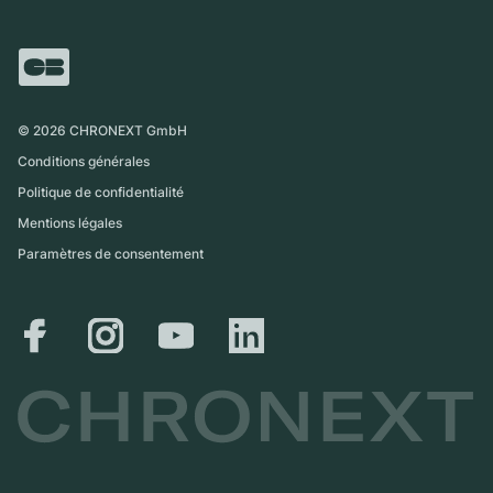
FAQ
Échange
Presse
Royaume-Uni
Service Center
Magazine
International
Retrait sur place
Partner
Expédition et retours
©
2026
CHRONEXT GmbH
Guide des tailles
Conditions générales
Politique de confidentialité
Mentions légales
Paramètres de consentement