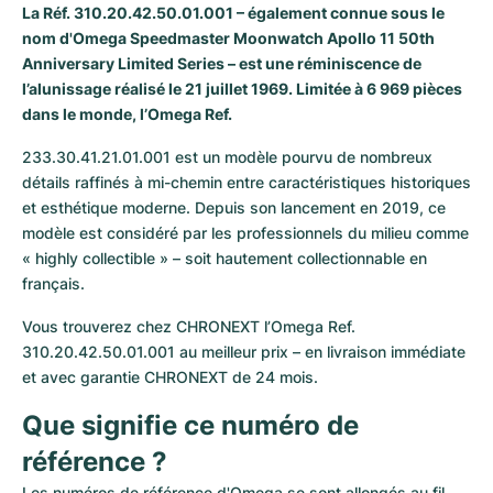
La Réf. 310.20.42.50.01.001 – également connue sous le
Milgauss
Montres pour femmes
Ronde
Professional
Formula 1
Portofino
Spirit of Big Bang
nom d'
Omega Speedmaster Moonwatch Apollo 11 50th
Anniversary Limited Series
– est une réminiscence de
Oyster Perpetual
Rotonde
Bentley
Grand Carrera
Portugieser
King Power
l’alunissage réalisé le 21 juillet 1969. Limitée à 6 969 pièces
dans le monde, l’Omega Ref.
Yacht-Master
Crash
Transocean
Montres d'occasion
Da Vinci
Montres d'occasion
233.30.41.21.01.001 est un modèle pourvu de nombreux 
détails raffinés à mi-chemin entre caractéristiques historiques 
Yacht-Master II
Pasha
Cockpit
Montres pour femmes
Aquatimer
et esthétique moderne. Depuis son lancement en 2019, ce 
modèle est considéré par les professionnels du milieu comme 
Sea-Dweller
Tortue
Chronospace
Spitfire
« highly collectible » – soit hautement collectionnable en 
français. 
Sky-Dweller
Baignoire
Super Avenger
GST
Vous trouverez chez CHRONEXT l’Omega Ref. 
Submariner
Ballon Blanc
Galactic
Vintage
310.20.42.50.01.001 au meilleur prix – en livraison immédiate 
et avec garantie CHRONEXT de 24 mois.
Roadster
Montbrillant
Montres d'occasion
Que signifie ce numéro de 
Montres d'occasion
Montres d'occasion
référence ?
Les numéros de référence d'Omega se sont allongés au fil 