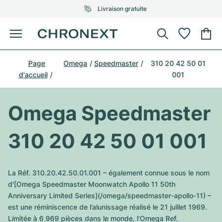
Livraison gratuite
Menu
Acheter une montre
Page
Omega
Speedmaster
310 20 42 50 01
UNE SÉLECTION D'EXCEPTION
UNE SÉLECTION D'EXCEPTION
d'accueil
001
Rolex
Cartier
Montres d'occasion
Omega Speedmaster
Omega
Tiffany
Vendre une montre
Patek Philippe
Louis Vuitton
310 20 42 50 01 001
Tous les modèles Rolex
Bijoux
Audemars Piguet
Gebauer & Gebauer
Modèles les plus vendus
Tous les modèles Omega
La Réf. 310.20.42.50.01.001 – également connue sous le nom
Nouveautés
Cartier
d'[Omega Speedmaster Moonwatch Apollo 11 50th
Van Cleef & Arpels
Modèles les plus vendus
Tous les modèles Patek Philippe
Anniversary Limited Series](/omega/speedmaster-apollo-11) –
Breitling
Sale
Air-King
est une réminiscence de l’alunissage réalisé le 21 juillet 1969.
Bvlgari
Modèles les plus vendus
Tous les modèles Audemars Piguet
Limitée à 6 969 pièces dans le monde, l’Omega Ref.