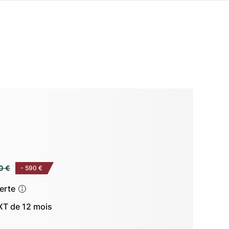
0 €
-
590 €
ferte
T de 12 mois