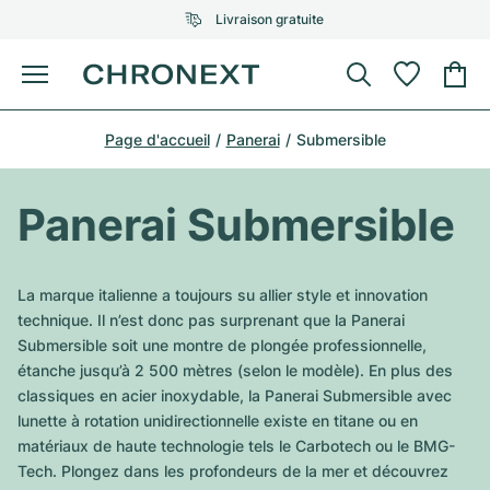
Livraison gratuite
Menu
Acheter une montre
Page d'accueil
Panerai
Submersible
UNE SÉLECTION D'EXCEPTION
UNE SÉLECTION D'EXCEPTION
Rolex
Cartier
Montres d'occasion
Panerai Submersible
Omega
Tiffany
Vendre une montre
Patek Philippe
Louis Vuitton
La marque italienne a toujours su allier style et innovation
Tous les modèles Rolex
technique. Il n’est donc pas surprenant que la Panerai
Bijoux
Audemars Piguet
Gebauer & Gebauer
Submersible soit une montre de plongée professionnelle,
étanche jusqu’à 2 500 mètres (selon le modèle). En plus des
Modèles les plus vendus
Tous les modèles Omega
Nouveautés
Cartier
classiques en acier inoxydable, la Panerai Submersible avec
Van Cleef & Arpels
lunette à rotation unidirectionnelle existe en titane ou en
Modèles les plus vendus
Tous les modèles Patek Philippe
Breitling
Sale
Air-King
matériaux de haute technologie tels le Carbotech ou le BMG-
Bvlgari
Tech. Plongez dans les profondeurs de la mer et découvrez
Modèles les plus vendus
Tous les modèles Audemars Piguet