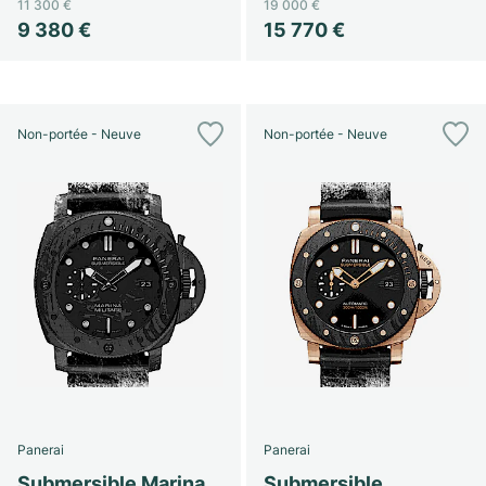
11 300 €
19 000 €
9 380 €
15 770 €
Non-portée - Neuve
Non-portée - Neuve
Panerai
Panerai
Submersible Marina
Submersible