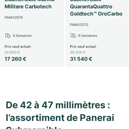
Militare Carbotech
QuarantaQuattro
Goldtech™ OroCarbo
PAM02979
PAM02070
6 Semaines
6 Semaines
Prix neuf actuel
:
Prix neuf actuel
:
20 800 €
38 000 €
17 260 €
31 540 €
De 42 à 47 millimètres : 
l’assortiment de Panerai 