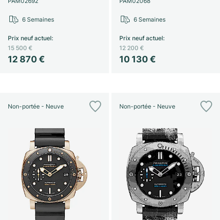
PAM02692
PAM02068
6 Semaines
6 Semaines
Prix neuf actuel
:
Prix neuf actuel
:
15 500 €
12 200 €
12 870 €
10 130 €
Non-portée - Neuve
Non-portée - Neuve