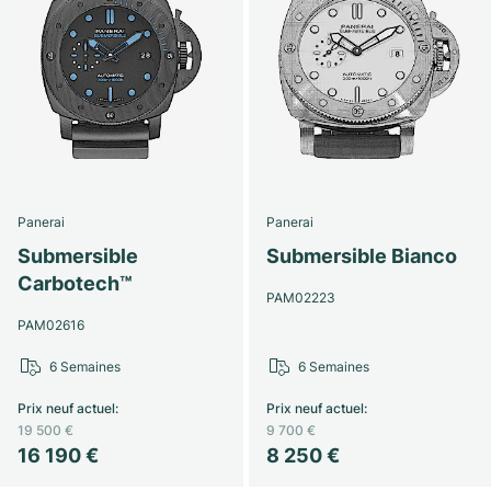
Montres pour femmes
Montres pour femmes
Panerai
Panerai
Submersible
Submersible Bianco
Carbotech™
PAM02223
PAM02616
6 Semaines
6 Semaines
Prix neuf actuel
:
Prix neuf actuel
:
19 500 €
9 700 €
16 190 €
8 250 €