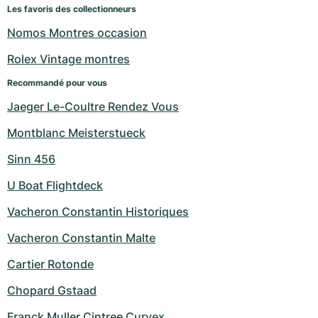
Montres pour femmes
Montres pour femmes
Les favoris des collectionneurs
Nomos Montres occasion
Rolex Vintage montres
Recommandé pour vous
Jaeger Le-Coultre Rendez Vous
Montblanc Meisterstueck
Sinn 456
U Boat Flightdeck
Vacheron Constantin Historiques
Vacheron Constantin Malte
Cartier Rotonde
Chopard Gstaad
Franck Muller Cintree Curvex