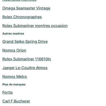
Milgauss
Montres pour femmes
Ronde
Professional
Formula 1
Portofino
Spirit of Big Bang
Omega Seamaster Vintage
Rolex Chronographes
Oyster Perpetual
Rotonde
Bentley
Grand Carrera
Portugieser
King Power
Rolex Submariner montres occasion
Yacht-Master
Crash
Transocean
Montres d'occasion
Da Vinci
Montres d'occasion
Autres montres
Yacht-Master II
Pasha
Cockpit
Montres pour femmes
Aquatimer
Grand Seiko Spring Drive
Nomos Orion
Sea-Dweller
Tortue
Chronospace
Spitfire
Rolex Submariner 116610ln
Sky-Dweller
Baignoire
Super Avenger
GST
Jaeger Le-Coultre Atmos
Submariner
Ballon Blanc
Galactic
Vintage
Nomos Metro
Plus de marques
Roadster
Montbrillant
Montres d'occasion
Fortis
Montres d'occasion
Montres d'occasion
Carl F Bucherer