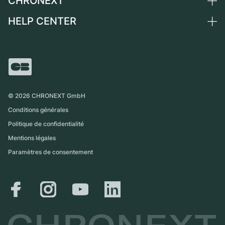
CHRONEXT
Suisse
Montres vintage
Commission
HELP CENTER
Qui sommes-nous ?
France
Independent Brands
Vente directe
Carrières
Italie
FAQ
Échange
Presse
Royaume-Uni
Service Center
Magazine
International
Retrait sur place
Partner
Expédition et retours
©
2026
CHRONEXT GmbH
Guide des tailles
Conditions générales
Politique de confidentialité
Mentions légales
Paramètres de consentement