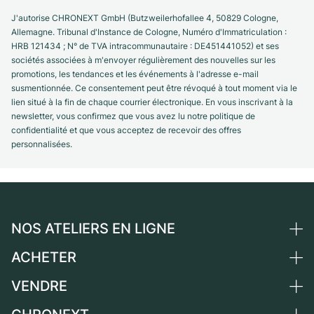
J'autorise CHRONEXT GmbH (Butzweilerhofallee 4, 50829 Cologne,
Allemagne. Tribunal d'Instance de Cologne, Numéro d'Immatriculation :
HRB 121434 ; N° de TVA intracommunautaire : DE451441052) et ses
sociétés associées à m'envoyer régulièrement des nouvelles sur les
promotions, les tendances et les événements à l'adresse e-mail
susmentionnée. Ce consentement peut être révoqué à tout moment via le
lien situé à la fin de chaque courrier électronique. En vous inscrivant à la
newsletter, vous confirmez que vous avez lu notre politique de
confidentialité et que vous acceptez de recevoir des offres
personnalisées.
NOS ATELIERS EN LIGNE
ACHETER
Allemagne
Pays-Bas
VENDRE
Toutes les montres de luxe
Autriche
Montres d'occasion
Vendre une montre