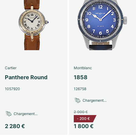
Cartier
Montblanc
Panthere Round
1858
1057920
126758
Chargement…
2 000 €
Chargement…
-
200 €
2 280 €
1 800 €