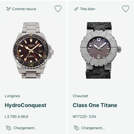
Comme neuve
Très bien
Longines
Chaumet
HydroConquest
Class One Titane
L3.790.4.66.6
W1722D-33N
Chargement…
Chargement…