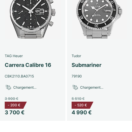
TAG Heuer
Tudor
Carrera Calibre 16
Submariner
CBK2110.BA0715
79190
Chargement…
Chargement…
3 900 €
5 510 €
-
200 €
-
520 €
3 700 €
4 990 €