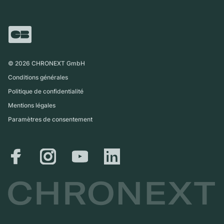
Carrières
Italie
FAQ
Échange
Presse
Royaume-Uni
Service Center
Magazine
International
Retrait sur place
Partner
Expédition et retours
©
2026
CHRONEXT GmbH
Guide des tailles
Conditions générales
Politique de confidentialité
Mentions légales
Paramètres de consentement