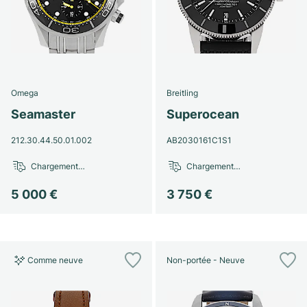
Omega
Breitling
Seamaster
Superocean
212.30.44.50.01.002
AB2030161C1S1
Chargement…
Chargement…
5 000 €
3 750 €
Comme neuve
Non-portée - Neuve