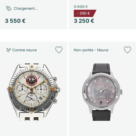
3 600 €
Chargement…
-
350 €
3 550 €
3 250 €
Comme neuve
Non-portée - Neuve