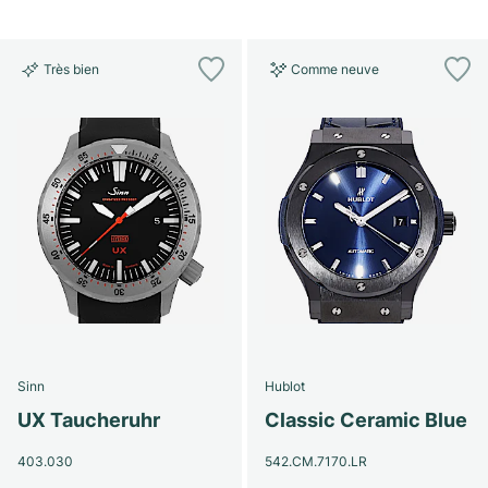
Très bien
Comme neuve
Sinn
Hublot
UX Taucheruhr
Classic Ceramic Blue
403.030
542.CM.7170.LR