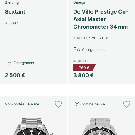
Breitling
Omega
Sextant
De Ville Prestige Co-
Axial Master
B55047
Chronometer 34 mm
434.13.34.20.57.001
Chargement…
4 560 €
Chargement…
-
760 €
2 500 €
3 800 €
Non-portée - Neuve
Comme neuve