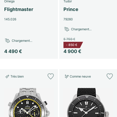
Omega
Tudor
Flightmaster
Prince
145.026
79260
Chargement…
5 750 €
Chargement…
-
850 €
4 490 €
4 900 €
Très bien
Comme neuve