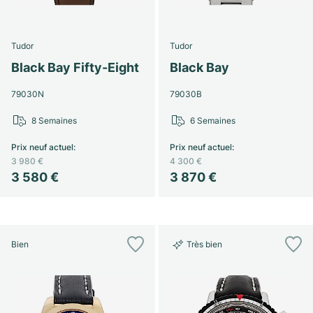
Tudor
Tudor
Black Bay Fifty-Eight
Black Bay
79030N
79030B
8 Semaines
6 Semaines
Prix neuf actuel
:
Prix neuf actuel
:
3 980 €
4 300 €
3 580 €
3 870 €
Bien
Très bien