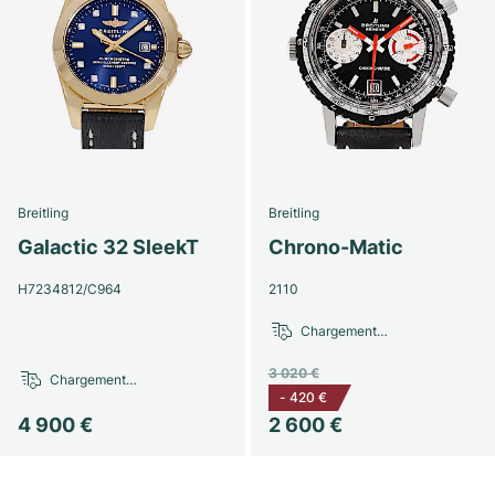
Breitling
Breitling
Galactic 32 SleekT
Chrono-Matic
H7234812/C964
2110
Chargement…
3 020 €
Chargement…
-
420 €
4 900 €
2 600 €