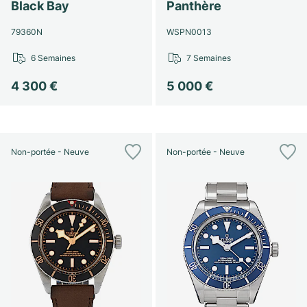
Montres pour femmes
Montres pour femmes
Black Bay
Panthère
79360N
WSPN0013
6 Semaines
7 Semaines
4 300 €
5 000 €
Non-portée - Neuve
Non-portée - Neuve