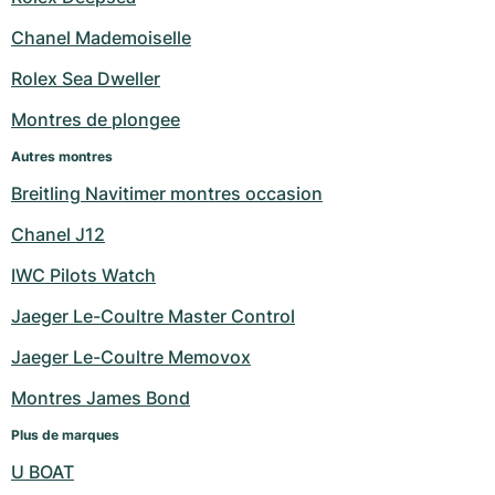
Milgauss
Montres pour femmes
Ronde
Professional
Formula 1
Portofino
Spirit of Big Bang
Chanel Mademoiselle
Rolex Sea Dweller
Oyster Perpetual
Rotonde
Bentley
Grand Carrera
Portugieser
King Power
Montres de plongee
Yacht-Master
Crash
Transocean
Montres d'occasion
Da Vinci
Montres d'occasion
Autres montres
Yacht-Master II
Pasha
Cockpit
Montres pour femmes
Aquatimer
Breitling Navitimer montres occasion
Chanel J12
Sea-Dweller
Tortue
Chronospace
Spitfire
IWC Pilots Watch
Sky-Dweller
Baignoire
Super Avenger
GST
Jaeger Le-Coultre Master Control
Submariner
Ballon Blanc
Galactic
Vintage
Jaeger Le-Coultre Memovox
Roadster
Montbrillant
Montres d'occasion
Montres James Bond
Plus de marques
Montres d'occasion
Montres d'occasion
U BOAT