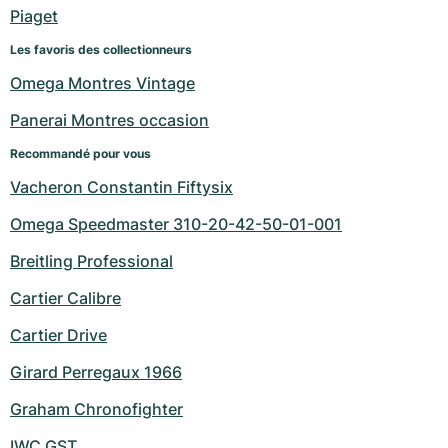
Montres pour femmes
Montres pour femmes
Piaget
Les favoris des collectionneurs
Omega Montres Vintage
Panerai Montres occasion
Recommandé pour vous
Vacheron Constantin Fiftysix
Omega Speedmaster 310-20-42-50-01-001
Breitling Professional
Cartier Calibre
Cartier Drive
Girard Perregaux 1966
Graham Chronofighter
IWC GST