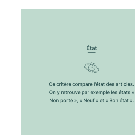
État
Ce critère compare l'état des articles.
On y retrouve par exemple les états «
Non porté », « Neuf » et « Bon état ».