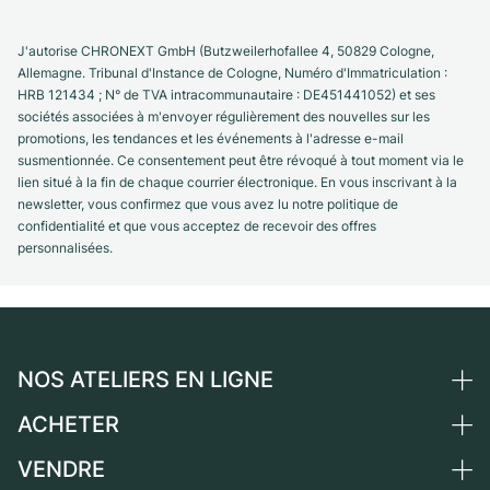
J'autorise CHRONEXT GmbH (Butzweilerhofallee 4, 50829 Cologne,
Allemagne. Tribunal d'Instance de Cologne, Numéro d'Immatriculation :
HRB 121434 ; N° de TVA intracommunautaire : DE451441052) et ses
sociétés associées à m'envoyer régulièrement des nouvelles sur les
promotions, les tendances et les événements à l'adresse e-mail
susmentionnée. Ce consentement peut être révoqué à tout moment via le
lien situé à la fin de chaque courrier électronique. En vous inscrivant à la
newsletter, vous confirmez que vous avez lu notre politique de
confidentialité et que vous acceptez de recevoir des offres
personnalisées.
NOS ATELIERS EN LIGNE
ACHETER
Allemagne
Pays-Bas
VENDRE
Toutes les montres de luxe
Autriche