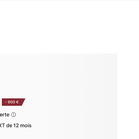
-
900 €
ferte
T de 12 mois