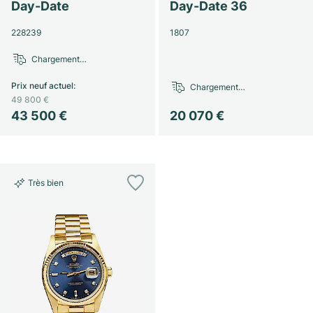
Montres pour femmes
Montres pour femmes
Day-Date
Day-Date 36
228239
1807
Chargement…
Prix neuf actuel
:
Chargement…
49 800 €
43 500 €
20 070 €
Très bien