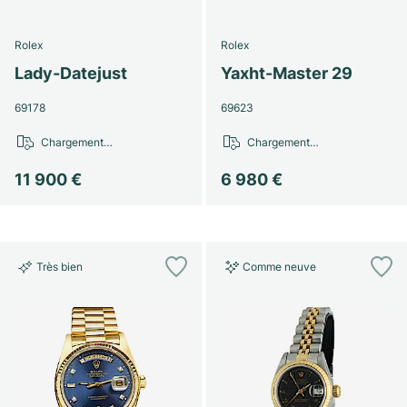
Rolex
Rolex
Lady-Datejust
Yaxht-Master 29
69178
69623
Chargement…
Chargement…
11 900 €
6 980 €
Très bien
Comme neuve