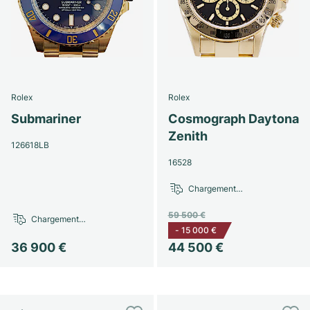
Rolex
Rolex
Submariner
Cosmograph Daytona
Zenith
126618LB
16528
Chargement…
59 500 €
Chargement…
-
15 000 €
36 900 €
44 500 €