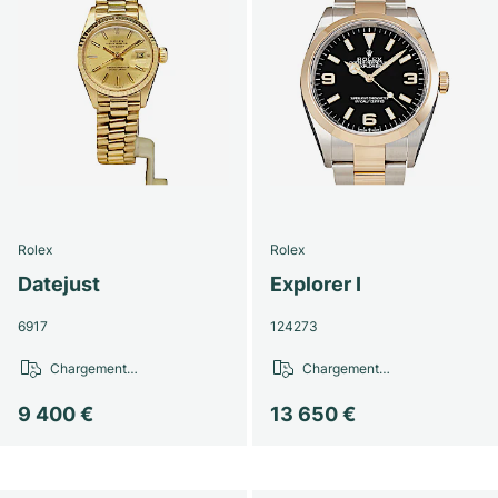
Rolex
Rolex
Datejust
Explorer I
6917
124273
Chargement…
Chargement…
9 400 €
13 650 €