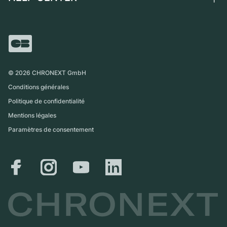
Independent Brands
Vente directe
Carrières
Italie
FAQ
Échange
Presse
Royaume-Uni
Service Center
Magazine
International
Retrait sur place
Partner
Expédition et retours
©
2026
CHRONEXT GmbH
Guide des tailles
Conditions générales
Politique de confidentialité
Mentions légales
Paramètres de consentement