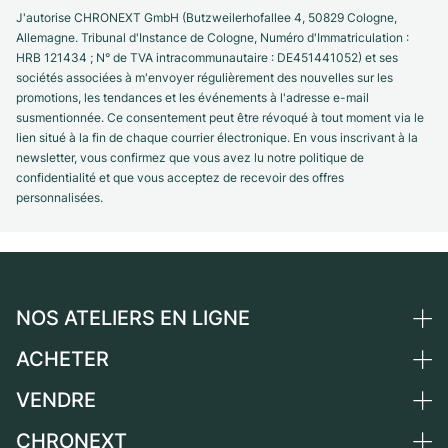
J'autorise CHRONEXT GmbH (Butzweilerhofallee 4, 50829 Cologne,
Allemagne. Tribunal d'Instance de Cologne, Numéro d'Immatriculation :
HRB 121434 ; N° de TVA intracommunautaire : DE451441052) et ses
sociétés associées à m'envoyer régulièrement des nouvelles sur les
promotions, les tendances et les événements à l'adresse e-mail
susmentionnée. Ce consentement peut être révoqué à tout moment via le
lien situé à la fin de chaque courrier électronique. En vous inscrivant à la
newsletter, vous confirmez que vous avez lu notre politique de
confidentialité et que vous acceptez de recevoir des offres
personnalisées.
NOS ATELIERS EN LIGNE
ACHETER
Allemagne
Pays-Bas
VENDRE
Toutes les montres de luxe
Autriche
Montres d'occasion
CHRONEXT
Vendre une montre