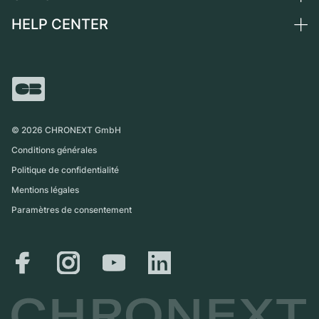
Suisse
Montres vintage
Commission
HELP CENTER
Qui sommes-nous ?
France
Independent Brands
Vente directe
Carrières
Italie
FAQ
Échange
Presse
Royaume-Uni
Service Center
Magazine
International
Retrait sur place
Partner
Expédition et retours
©
2026
CHRONEXT GmbH
Guide des tailles
Conditions générales
Politique de confidentialité
Mentions légales
Paramètres de consentement