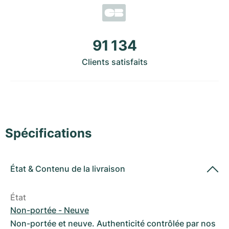
Montres pour femmes
Montres pour femmes
91 134
Clients satisfaits
Spécifications
État
&
Contenu de la livraison
État
Non-portée - Neuve
Non-portée et neuve. Authenticité contrôlée par nos