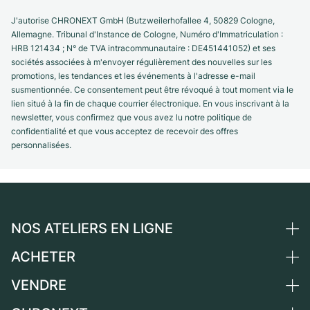
J'autorise CHRONEXT GmbH (Butzweilerhofallee 4, 50829 Cologne,
Allemagne. Tribunal d'Instance de Cologne, Numéro d'Immatriculation :
HRB 121434 ; N° de TVA intracommunautaire : DE451441052) et ses
sociétés associées à m'envoyer régulièrement des nouvelles sur les
promotions, les tendances et les événements à l'adresse e-mail
susmentionnée. Ce consentement peut être révoqué à tout moment via le
lien situé à la fin de chaque courrier électronique. En vous inscrivant à la
newsletter, vous confirmez que vous avez lu notre politique de
confidentialité et que vous acceptez de recevoir des offres
personnalisées.
NOS ATELIERS EN LIGNE
ACHETER
Allemagne
Pays-Bas
VENDRE
Toutes les montres de luxe
Autriche
Montres d'occasion