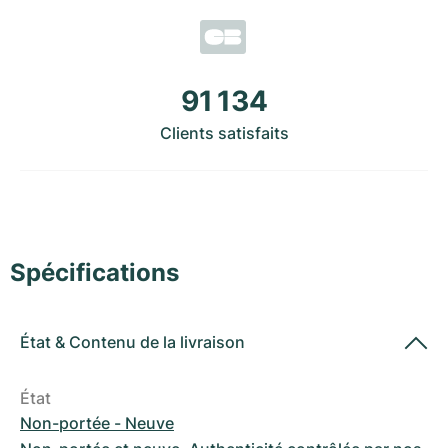
Montres pour femmes
Montres pour femmes
91 134
Clients satisfaits
Spécifications
État
&
Contenu de la livraison
État
Non-portée - Neuve