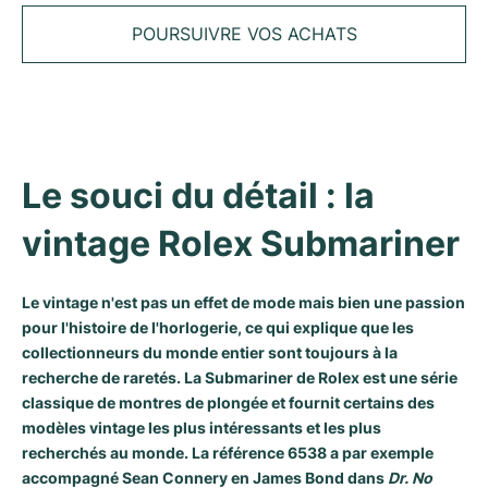
Tudor
Cellini
Seamaster
Tous les bracelets
POURSUIVRE VOS ACHATS
Modèles les plus vendus
Tous les modèles Cartier
TAG Heuer
Cosmograph Daytona
Planet Ocean
Nautilus
Modèles les plus vendus
Tous les modèles Breitling
IWC
Date
Aqua Terra
Complications
Royal Oak
Modèles les plus vendus
Tous les modèles Tudor
Hublot
Datejust
De Ville
Aquanaut
Royal Oak Offshore
Santos
Le souci du détail : la 
Modèles les plus vendus
Tous les modèles TAG Heuer
Datejust II
Constellation
Grand Complications
Jules Audemars
Ballon Bleu
Navitimer
CATÉGORIES
vintage Rolex Submariner
Modèles les plus vendus
Tous les modèles IWC
Toutes les marques de montres de luxe
Day-Date
Speedmaster
Calatrava
Millenary
Clé
Superocean
Black Bay
Modèles les plus vendus
Tous les modèles Hublot
Le vintage n'est pas un effet de mode mais bien une passion
Montres vintage
Explorer
Montres d'occasion
Twenty 4
Tank
Chronomat
Pelagos
Aquaracer
pour l'histoire de l'horlogerie, ce qui explique que les
Modèles les plus vendus
collectionneurs du monde entier sont toujours à la
Montres d'occasion
Explorer II
Montres pour femmes
Gondolo
Panthère
Premier
Montres d'occasion
Carrera
Big Pilot
recherche de raretés. La
Submariner
de
Rolex
est une série
classique de montres de plongée et fournit certains des
Montres homme
GMT-Master
Golden Ellipse
Calibre
Avenger
Montres Femme
Monaco
Pilot's Watch
Big Bang
modèles vintage les plus intéressants et les plus
recherchés au monde. La référence 6538 a par exemple
Montres femme
Lady-Datejust
Montres d'occasion
Drive
Colt
Heritage
Link
Ingenieur
Classic Fusion
accompagné Sean Connery en James Bond dans
Dr. No