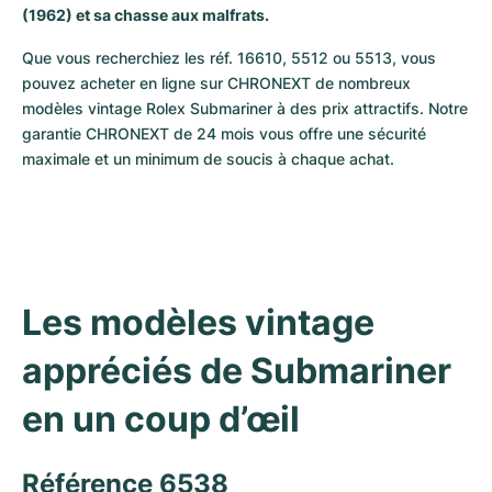
(1962) et sa chasse aux malfrats.
Milgauss
Montres pour femmes
Ronde
Professional
Formula 1
Portofino
Spirit of Big Bang
Que vous recherchiez les réf. 16610, 5512 ou 5513, vous 
Oyster Perpetual
Rotonde
Bentley
Grand Carrera
Portugieser
King Power
pouvez acheter en ligne sur CHRONEXT de nombreux 
modèles vintage Rolex Submariner à des prix attractifs. Notre 
garantie CHRONEXT de 24 mois vous offre une sécurité 
Yacht-Master
Crash
Transocean
Montres d'occasion
Da Vinci
Montres d'occasion
maximale et un minimum de soucis à chaque achat.
Yacht-Master II
Pasha
Cockpit
Montres pour femmes
Aquatimer
Sea-Dweller
Tortue
Chronospace
Spitfire
Sky-Dweller
Baignoire
Super Avenger
GST
Les modèles vintage 
Submariner
Ballon Blanc
Galactic
Vintage
appréciés de Submariner 
Roadster
Montbrillant
Montres d'occasion
en un coup d’œil
Montres d'occasion
Montres d'occasion
Référence 6538