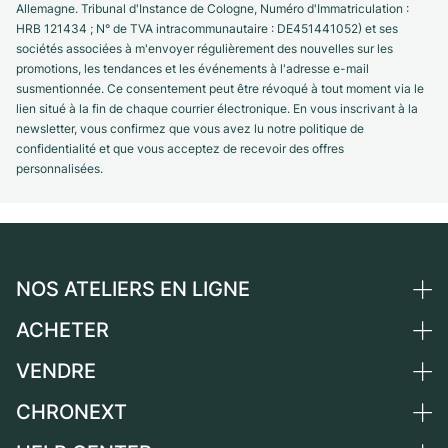
Allemagne. Tribunal d'Instance de Cologne, Numéro d'Immatriculation :
HRB 121434 ; N° de TVA intracommunautaire : DE451441052) et ses
sociétés associées à m'envoyer régulièrement des nouvelles sur les
promotions, les tendances et les événements à l'adresse e-mail
susmentionnée. Ce consentement peut être révoqué à tout moment via le
lien situé à la fin de chaque courrier électronique. En vous inscrivant à la
newsletter, vous confirmez que vous avez lu notre politique de
confidentialité et que vous acceptez de recevoir des offres
personnalisées.
NOS ATELIERS EN LIGNE
ACHETER
Allemagne
Pays-Bas
VENDRE
Toutes les montres de luxe
Autriche
Montres d'occasion
CHRONEXT
Vendre une montre
Suisse
Montres vintage
Commission