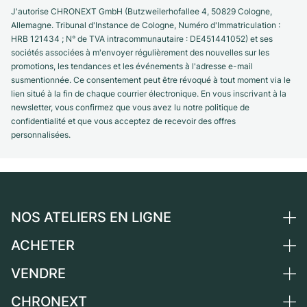
J'autorise CHRONEXT GmbH (Butzweilerhofallee 4, 50829 Cologne,
Allemagne. Tribunal d'Instance de Cologne, Numéro d'Immatriculation :
HRB 121434 ; N° de TVA intracommunautaire : DE451441052) et ses
sociétés associées à m'envoyer régulièrement des nouvelles sur les
promotions, les tendances et les événements à l'adresse e-mail
susmentionnée. Ce consentement peut être révoqué à tout moment via le
lien situé à la fin de chaque courrier électronique. En vous inscrivant à la
newsletter, vous confirmez que vous avez lu notre politique de
confidentialité et que vous acceptez de recevoir des offres
personnalisées.
NOS ATELIERS EN LIGNE
ACHETER
Allemagne
Pays-Bas
VENDRE
Toutes les montres de luxe
Autriche
Montres d'occasion
CHRONEXT
Vendre une montre