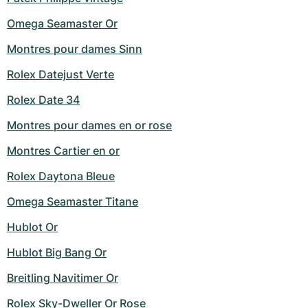
Milgauss
Montres pour femmes
Ronde
Professional
Formula 1
Portofino
Spirit of Big Bang
Omega Seamaster Or
Montres pour dames Sinn
Oyster Perpetual
Rotonde
Bentley
Grand Carrera
Portugieser
King Power
Rolex Datejust Verte
Yacht-Master
Crash
Transocean
Montres d'occasion
Da Vinci
Montres d'occasion
Rolex Date 34
Yacht-Master II
Pasha
Cockpit
Montres pour femmes
Aquatimer
Montres pour dames en or rose
Sea-Dweller
Tortue
Chronospace
Spitfire
Montres Cartier en or
Rolex Daytona Bleue
Sky-Dweller
Baignoire
Super Avenger
GST
Omega Seamaster Titane
Submariner
Ballon Blanc
Galactic
Vintage
Hublot Or
Roadster
Montbrillant
Montres d'occasion
Hublot Big Bang Or
Breitling Navitimer Or
Montres d'occasion
Montres d'occasion
Rolex Sky-Dweller Or Rose