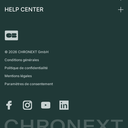
Suisse
Montres vintage
Commission
HELP CENTER
Qui sommes-nous ?
France
Independent Brands
Vente directe
Carrières
Italie
FAQ
Échange
Presse
Royaume-Uni
Service Center
Magazine
International
Retrait sur place
Partner
Expédition et retours
©
2026
CHRONEXT GmbH
Guide des tailles
Conditions générales
Politique de confidentialité
Mentions légales
Paramètres de consentement