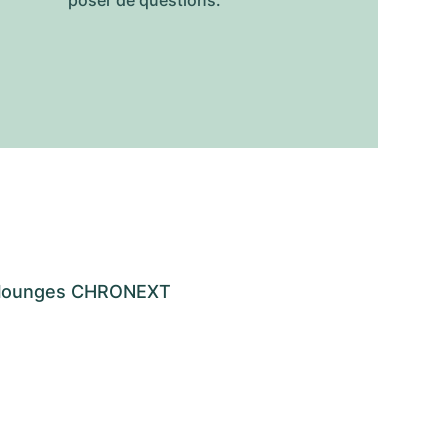
poser de questions.
os lounges CHRONEXT