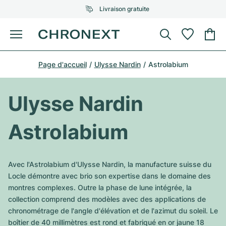
Livraison gratuite
Menu
Acheter une montre
Page d'accueil
Ulysse Nardin
Astrolabium
UNE SÉLECTION D'EXCEPTION
UNE SÉLECTION D'EXCEPTION
Rolex
Cartier
Montres d'occasion
Ulysse Nardin
Omega
Tiffany
Vendre une montre
Astrolabium
Patek Philippe
Louis Vuitton
Tous les modèles Rolex
Bijoux
Audemars Piguet
Gebauer & Gebauer
Avec l'Astrolabium d'Ulysse Nardin, la manufacture suisse du
Modèles les plus vendus
Tous les modèles Omega
Locle démontre avec brio son expertise dans le domaine des
Nouveautés
Cartier
montres complexes. Outre la phase de lune intégrée, la
Van Cleef & Arpels
Modèles les plus vendus
Tous les modèles Patek Philippe
collection comprend des modèles avec des applications de
Breitling
Sale
Air-King
chronométrage de l'angle d'élévation et de l'azimut du soleil. Le
Bvlgari
Modèles les plus vendus
Tous les modèles Audemars Piguet
boîtier de 40 millimètres est rond et fabriqué en or jaune 18