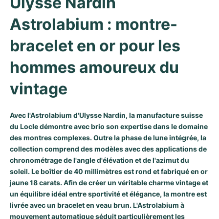
Ulysse Nardin 
Milgauss
Montres pour femmes
Ronde
Professional
Formula 1
Portofino
Spirit of Big Bang
Astrolabium : montre-
Oyster Perpetual
Rotonde
Bentley
Grand Carrera
Portugieser
King Power
bracelet en or pour les 
Yacht-Master
Crash
Transocean
Montres d'occasion
Da Vinci
Montres d'occasion
hommes amoureux du 
Yacht-Master II
Pasha
Cockpit
Montres pour femmes
Aquatimer
vintage
Sea-Dweller
Tortue
Chronospace
Spitfire
Avec l'Astrolabium d'Ulysse Nardin, la manufacture suisse
du Locle démontre avec brio son expertise dans le domaine
Sky-Dweller
Baignoire
Super Avenger
GST
des montres complexes. Outre la phase de lune intégrée, la
collection comprend des modèles avec des applications de
Submariner
Ballon Blanc
Galactic
Vintage
chronométrage de l'angle d'élévation et de l'azimut du
soleil. Le boîtier de 40 millimètres est rond et fabriqué en or
Roadster
Montbrillant
Montres d'occasion
jaune 18 carats. Afin de créer un véritable charme vintage et
un équilibre idéal entre sportivité et élégance, la montre est
Montres d'occasion
Montres d'occasion
livrée avec un bracelet en veau brun. L'Astrolabium à
mouvement automatique séduit particulièrement les