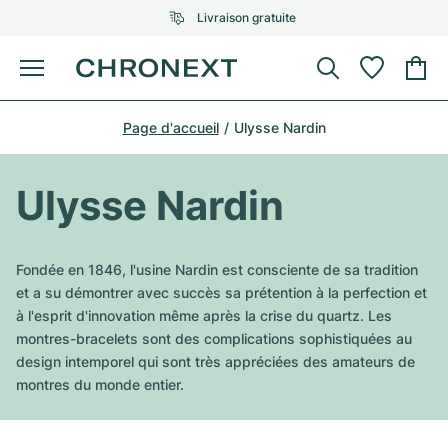
Livraison gratuite
Menu
Acheter une montre
Page d'accueil
Ulysse Nardin
UNE SÉLECTION D'EXCEPTION
UNE SÉLECTION D'EXCEPTION
Rolex
Cartier
Montres d'occasion
Ulysse Nardin
Omega
Tiffany
Vendre une montre
Patek Philippe
Louis Vuitton
Fondée en 1846, l'usine Nardin est consciente de sa tradition
Tous les modèles Rolex
et a su démontrer avec succès sa prétention à la perfection et
Bijoux
Audemars Piguet
Gebauer & Gebauer
à l'esprit d'innovation même après la crise du quartz. Les
montres-bracelets sont des complications sophistiquées au
Modèles les plus vendus
Tous les modèles Omega
Nouveautés
Cartier
design intemporel qui sont très appréciées des amateurs de
Van Cleef & Arpels
montres du monde entier.
Modèles les plus vendus
Tous les modèles Patek Philippe
Breitling
Sale
Air-King
Bvlgari
Modèles les plus vendus
Tous les modèles Audemars Piguet