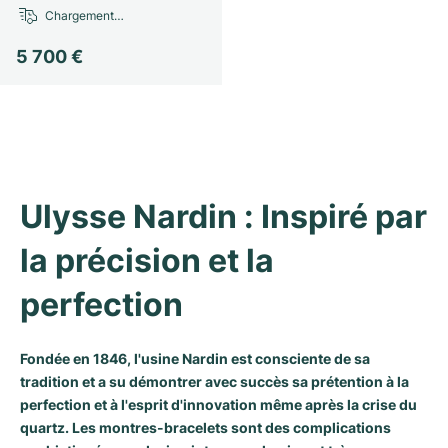
Chargement…
Milgauss
Montres pour femmes
Ronde
Professional
Formula 1
Portofino
Spirit of Big Bang
5 700 €
Oyster Perpetual
Rotonde
Bentley
Grand Carrera
Portugieser
King Power
Yacht-Master
Crash
Transocean
Montres d'occasion
Da Vinci
Montres d'occasion
Yacht-Master II
Pasha
Cockpit
Montres pour femmes
Aquatimer
Ulysse Nardin : Inspiré par 
Sea-Dweller
Tortue
Chronospace
Spitfire
la précision et la 
Sky-Dweller
Baignoire
Super Avenger
GST
perfection
Submariner
Ballon Blanc
Galactic
Vintage
Roadster
Montbrillant
Montres d'occasion
Fondée en 1846, l'usine Nardin est consciente de sa
tradition et a su démontrer avec succès sa prétention à la
perfection et à l'esprit d'innovation même après la crise du
Montres d'occasion
Montres d'occasion
quartz. Les montres-bracelets sont des complications