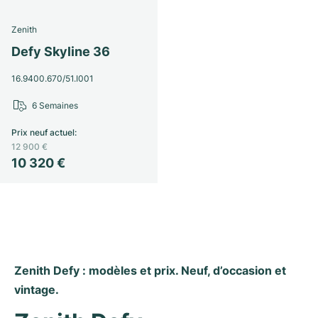
Montres pour femmes
Montres pour femmes
Zenith
Defy Skyline 36
16.9400.670/51.I001
6 Semaines
Prix neuf actuel
:
12 900 €
10 320 €
Zenith Defy : modèles et prix. Neuf, d’occasion et 
vintage.