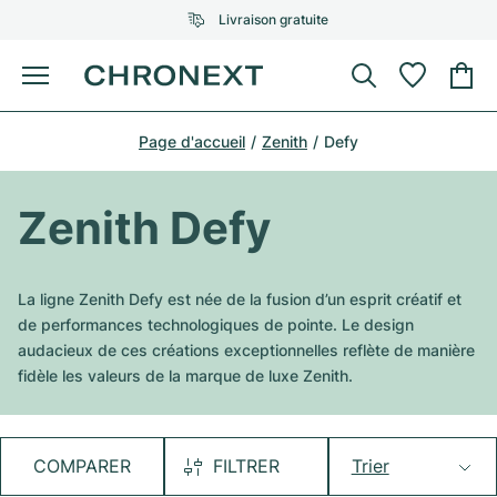
Livraison gratuite
Menu
Acheter une montre
Page d'accueil
Zenith
Defy
UNE SÉLECTION D'EXCEPTION
UNE SÉLECTION D'EXCEPTION
Rolex
Cartier
Montres d'occasion
Zenith Defy
Omega
Tiffany
Vendre une montre
Patek Philippe
Louis Vuitton
La ligne Zenith Defy est née de la fusion d’un esprit créatif et
Tous les modèles Rolex
de performances technologiques de pointe. Le design
Bijoux
Audemars Piguet
Gebauer & Gebauer
audacieux de ces créations exceptionnelles reflète de manière
fidèle les valeurs de la marque de luxe Zenith.
Modèles les plus vendus
Tous les modèles Omega
Nouveautés
Cartier
Van Cleef & Arpels
Modèles les plus vendus
Tous les modèles Patek Philippe
Breitling
Sale
Air-King
COMPARER
FILTRER
Trier
Bvlgari
Modèles les plus vendus
Tous les modèles Audemars Piguet