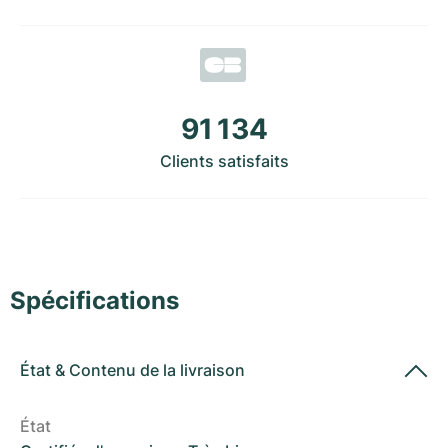
Montres pour femmes
Montres pour femmes
91 134
Clients satisfaits
Spécifications
État
&
Contenu de la livraison
État