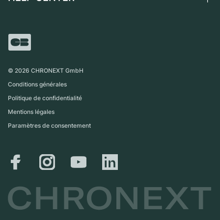
Independent Brands
Vente directe
Carrières
Italie
FAQ
Échange
Presse
Royaume-Uni
Service Center
Magazine
International
Retrait sur place
Partner
Expédition et retours
©
2026
CHRONEXT GmbH
Guide des tailles
Conditions générales
Politique de confidentialité
Mentions légales
Paramètres de consentement