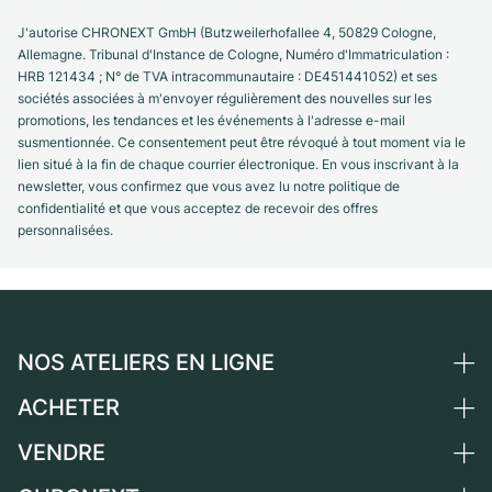
J'autorise CHRONEXT GmbH (Butzweilerhofallee 4, 50829 Cologne,
Allemagne. Tribunal d'Instance de Cologne, Numéro d'Immatriculation :
HRB 121434 ; N° de TVA intracommunautaire : DE451441052) et ses
sociétés associées à m'envoyer régulièrement des nouvelles sur les
promotions, les tendances et les événements à l'adresse e-mail
susmentionnée. Ce consentement peut être révoqué à tout moment via le
lien situé à la fin de chaque courrier électronique. En vous inscrivant à la
newsletter, vous confirmez que vous avez lu notre politique de
confidentialité et que vous acceptez de recevoir des offres
personnalisées.
NOS ATELIERS EN LIGNE
ACHETER
Allemagne
Pays-Bas
VENDRE
Toutes les montres de luxe
Autriche
Montres d'occasion