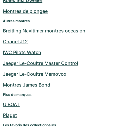
Rolex Sea Dweller
Montres pour femmes
Montres pour femmes
Montres de plongee
Autres montres
Breitling Navitimer montres occasion
Chanel J12
IWC Pilots Watch
Jaeger Le-Coultre Master Control
Jaeger Le-Coultre Memovox
Montres James Bond
Plus de marques
U BOAT
Piaget
Les favoris des collectionneurs