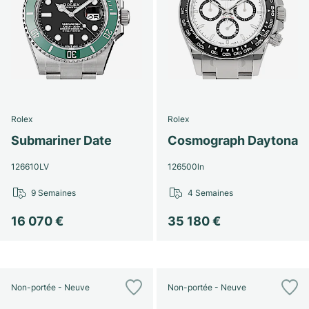
Rolex
Rolex
Submariner Date
Cosmograph Daytona
126610LV
126500ln
9 Semaines
4 Semaines
16 070 €
35 180 €
Non-portée - Neuve
Non-portée - Neuve