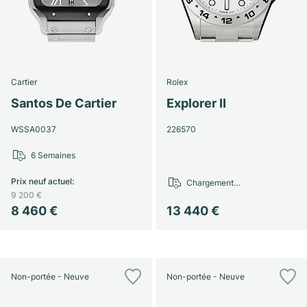
Cartier
Rolex
Santos De Cartier
Explorer II
WSSA0037
226570
6 Semaines
Prix neuf actuel
:
Chargement…
9 200 €
8 460 €
13 440 €
Non-portée - Neuve
Non-portée - Neuve