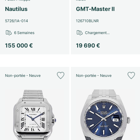
Montres pour femmes
Montres pour femmes
Nautilus
GMT-Master II
5726/1A-014
126710BLNR
6 Semaines
Chargement…
155 000 €
19 690 €
Non-portée - Neuve
Non-portée - Neuve