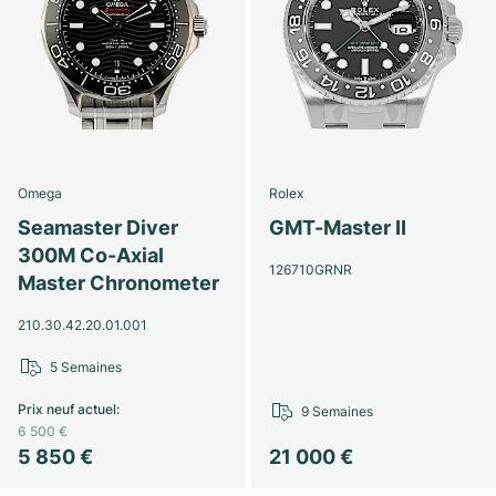
Omega
Rolex
Seamaster Diver
GMT-Master II
300M Co-Axial
126710GRNR
Master Chronometer
210.30.42.20.01.001
5 Semaines
Prix neuf actuel
:
9 Semaines
6 500 €
5 850 €
21 000 €