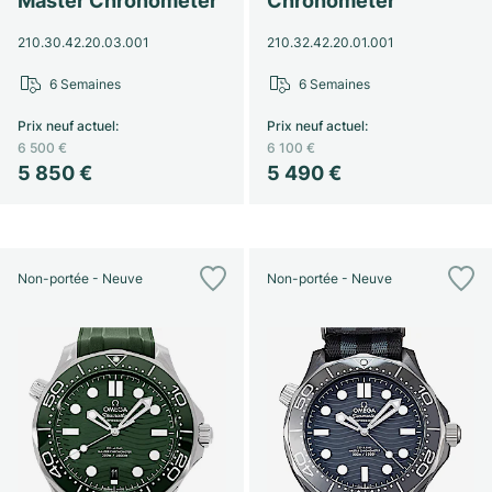
Master Chronometer
Chronometer
210.30.42.20.03.001
210.32.42.20.01.001
6 Semaines
6 Semaines
Prix neuf actuel
:
Prix neuf actuel
:
6 500 €
6 100 €
5 850 €
5 490 €
Non-portée - Neuve
Non-portée - Neuve