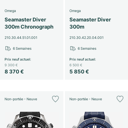
Montres pour femmes
Montres pour femmes
Omega
Omega
Seamaster Diver
Seamaster Diver
300m Chronograph
300m
210.30.44.51.01.001
210.30.42.20.04.001
6 Semaines
6 Semaines
Prix neuf actuel
:
Prix neuf actuel
:
9 300 €
6 500 €
8 370 €
5 850 €
Non-portée - Neuve
Non-portée - Neuve