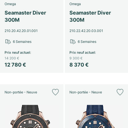
Omega
Omega
Seamaster Diver
Seamaster Diver
300M
300M
210.20.42.20.01.001
210.22.42.20.03.001
6 Semaines
6 Semaines
Prix neuf actuel
:
Prix neuf actuel
:
14 200 €
9 300 €
12 780 €
8 370 €
Non-portée - Neuve
Non-portée - Neuve