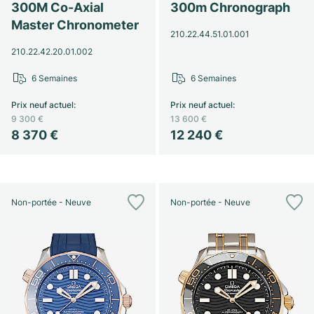
300M Co-Axial
300m Chronograph
Master Chronometer
210.22.44.51.01.001
210.22.42.20.01.002
6 Semaines
6 Semaines
Prix neuf actuel
:
Prix neuf actuel
:
9 300 €
13 600 €
8 370 €
12 240 €
Non-portée - Neuve
Non-portée - Neuve