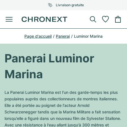
Livraison gratuite
Menu
Acheter une montre
Page d'accueil
Panerai
Luminor Marina
UNE SÉLECTION D'EXCEPTION
UNE SÉLECTION D'EXCEPTION
Rolex
Cartier
Montres d'occasion
Panerai Luminor
Omega
Tiffany
Vendre une montre
Marina
Patek Philippe
Louis Vuitton
Tous les modèles Rolex
Bijoux
Audemars Piguet
Gebauer & Gebauer
La Panerai Luminor Marina est l'un des garde-temps les plus
Modèles les plus vendus
Tous les modèles Omega
populaires auprès des collectionneurs de montres italiennes.
Nouveautés
Cartier
Elle a été portée au poignet de l'acteur Arnold
Van Cleef & Arpels
Modèles les plus vendus
Tous les modèles Patek Philippe
Schwarzenegger tandis que la Marina Militare a fait sensation
Breitling
Sale
Air-King
lorsqu'elle a figuré dans un nouveau film de Sylvester Stallone.
Bvlgari
Modèles les plus vendus
Tous les modèles Audemars Piguet
Avec une résistance à l'eau allant jusqu'à 300 mètres et