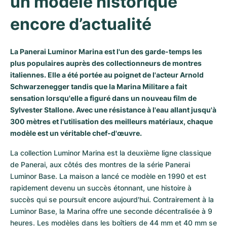
un modèle historique 
Milgauss
Montres pour femmes
Ronde
Professional
Formula 1
Portofino
Spirit of Big Bang
encore d’actualité
Oyster Perpetual
Rotonde
Bentley
Grand Carrera
Portugieser
King Power
La Panerai Luminor Marina est l'un des garde-temps les
Yacht-Master
Crash
Transocean
Montres d'occasion
Da Vinci
Montres d'occasion
plus populaires auprès des collectionneurs de montres
italiennes. Elle a été portée au poignet de l'acteur Arnold
Yacht-Master II
Pasha
Cockpit
Montres pour femmes
Aquatimer
Schwarzenegger tandis que la Marina Militare a fait
sensation lorsqu'elle a figuré dans un nouveau film de
Sea-Dweller
Tortue
Chronospace
Spitfire
Sylvester Stallone. Avec une résistance à l'eau allant jusqu'à
300 mètres et l'utilisation des meilleurs matériaux, chaque
modèle est un véritable chef-d'œuvre.
Sky-Dweller
Baignoire
Super Avenger
GST
La collection Luminor Marina est la deuxième ligne classique 
Submariner
Ballon Blanc
Galactic
Vintage
de Panerai, aux côtés des montres de la série Panerai 
Luminor Base. La maison a lancé ce modèle en 1990 et est 
Roadster
Montbrillant
Montres d'occasion
rapidement devenu un succès étonnant, une histoire à 
succès qui se poursuit encore aujourd'hui. Contrairement à la 
Montres d'occasion
Montres d'occasion
Luminor Base, la Marina offre une seconde décentralisée à 9 
heures. Les modèles dans les boîtiers de 44 mm et 40 mm se 