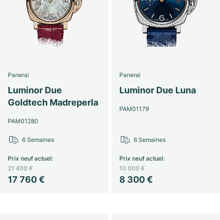
Montres pour femmes
Montres pour femmes
Panerai
Panerai
Luminor Due
Luminor Due Luna
Goldtech Madreperla
PAM01179
PAM01280
6 Semaines
6 Semaines
Prix neuf actuel
:
Prix neuf actuel
:
21 400 €
10 000 €
17 760 €
8 300 €