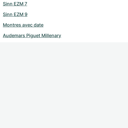
Sinn EZM 7
Sinn EZM 9
Montres avec date
Audemars Piguet Millenary