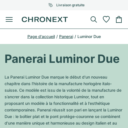
Livraison gratuite
Menu
Acheter une montre
Page d'accueil
Panerai
Luminor Due
UNE SÉLECTION D'EXCEPTION
UNE SÉLECTION D'EXCEPTION
Rolex
Cartier
Montres d'occasion
Panerai Luminor Due
Omega
Tiffany
Vendre une montre
Patek Philippe
Louis Vuitton
La Panerai Luminor Due marque le début d'un nouveau
Tous les modèles Rolex
chapitre dans l'histoire de la manufacture horlogère italo-
Bijoux
Audemars Piguet
Gebauer & Gebauer
suisse. Ce modèle est issu de la volonté de la manufacture de
s’ancrer dans la collection historique Luminor, tout en
Modèles les plus vendus
Tous les modèles Omega
Nouveautés
Cartier
proposant un modèle à la fonctionnalité et à l'esthétique
Van Cleef & Arpels
contemporaines. Panerai réussit son pari en lançant la Luminor
Modèles les plus vendus
Tous les modèles Patek Philippe
Breitling
Sale
Air-King
Due : le boîtier plat et le pont protège-couronne se combinent
Bvlgari
d'une manière unique et harmonieuse au design italien et au
Modèles les plus vendus
Tous les modèles Audemars Piguet