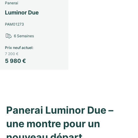
Panerai
Luminor Due
PAM01273
6 Semaines
Prix neuf actuel
:
7 200 €
5 980 €
Panerai Luminor Due – 
une montre pour un 
nouveau départ