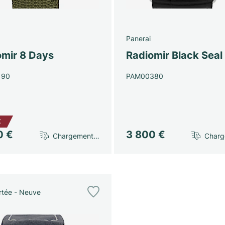
Panerai
omir 8 Days
Radiomir Black Seal
190
PAM00380
€
0 €
3 800 €
Chargement…
Char
tée - Neuve