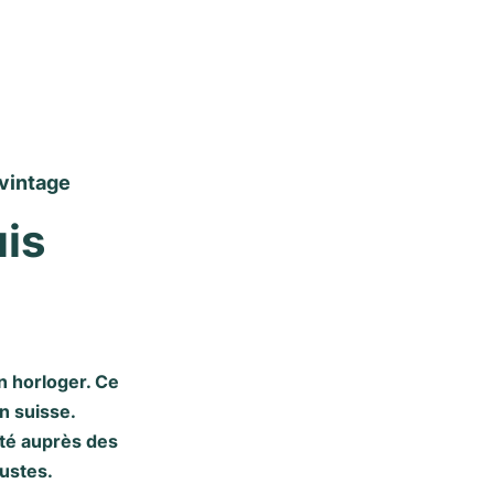
 vintage
is 
n horloger. Ce
n suisse.
ité auprès des
ustes.