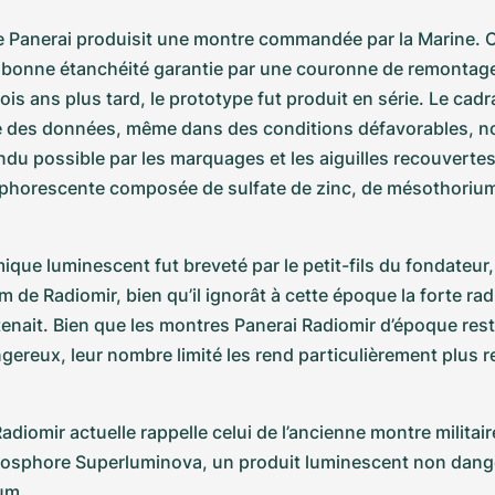
e Panerai produisit une montre commandée par la Marine. C
 bonne étanchéité garantie par une couronne de remontage 
rois ans plus tard, le prototype fut produit en série. Le cadr
male des données, même dans des conditions défavorables, 
endu possible par les marquages et les aiguilles recouvertes
horescente composée de sulfate de zinc, de mésothorium
que luminescent fut breveté par le petit-fils du fondateur,
om de Radiomir, bien qu’il ignorât à cette époque la forte radi
tenait. Bien que les montres Panerai Radiomir d’époque rest
ereux, leur nombre limité les rend particulièrement plus r
adiomir actuelle rappelle celui de l’ancienne montre militaire 
hosphore Superluminova, un produit luminescent non dange
um.