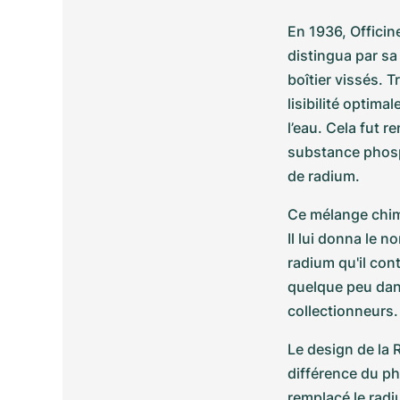
En 1936, Officin
distingua par sa
boîtier vissés. T
lisibilité opti
l’eau. Cela fut r
substance phosp
de radium. 
Ce mélange chimi
Il lui donna le n
radium qu'il con
quelque peu dang
collectionneurs.
Le design de la R
différence du p
remplacé le radi