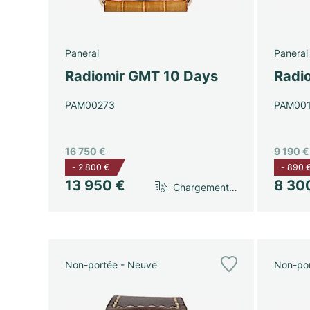
Panerai
Panerai
Radiomir GMT 10 Days
Radi
PAM00273
PAM00
16 750 €
9 190 €
-
2 800 €
-
890 
13 950 €
8 30
Chargement…
Non-portée - Neuve
Non-por