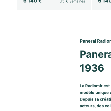
6 140 €
6 14
6 Semaines
Panerai Radiom
Panera
1936
La Radiomir est
modèle unique de
Depuis sa créati
acteurs, des co