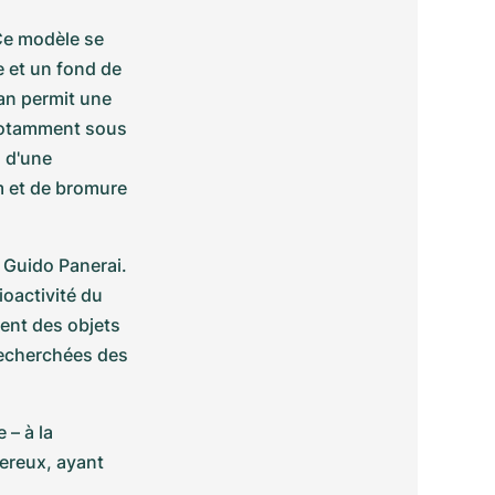
e modèle se 
et un fond de 
an permit une 
notamment sous 
 d'une 
 et de bromure 
 Guido Panerai. 
oactivité du 
ent des objets 
echerchées des 
– à la 
reux, ayant 