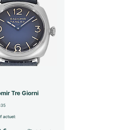
mir Tre Giorni
335
f actuel
:
€