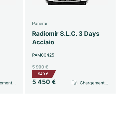
Panerai
Radiomir S.L.C. 3 Days
Acciaio
PAM00425
5 990 €
-
540 €
5 450 €
gement…
Chargement…