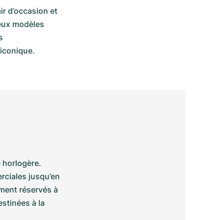
 d’occasion et 
eux modèles 
 
 iconique.
 horlogère. 

ciales jusqu’en 
ment réservés à 
stinées à la 