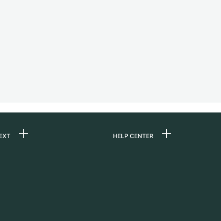
EXT
HELP CENTER
ommes-nous ?
FAQ
ères
Service Center
e
Retrait sur place
ine
Expédition et retours