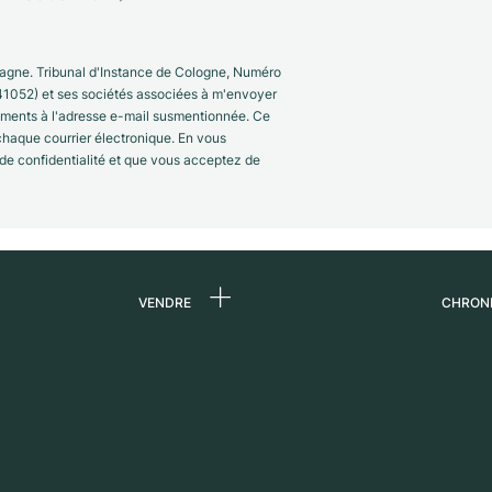
gne. Tribunal d'Instance de Cologne, Numéro
41052) et ses sociétés associées à m'envoyer
nements à l'adresse e-mail susmentionnée. Ce
 chaque courrier électronique. En vous
 de confidentialité et que vous acceptez de
VENDRE
CHRON
 de
Vendre une montre
Qui s
Commission
Carri
n
Vente directe
Press
Échange
Magaz