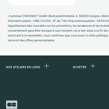
J'autorise CHRONEXT GmbH (Butzweilerhofallee 4, 50829 Cologne, Allema
d'Immatriculation : HRB 121434 ; N° de TVA intracommunautaire : DE4514
régulièrement des nouvelles sur les promotions, les tendances et les évé
consentement peut être révoqué à tout moment via le lien situé à la fin de
inscrivant à la newsletter, vous confirmez que vous avez lu notre politique
recevoir des offres personnalisées.
NOS ATELIERS EN LIGNE
ACHETER
Allemagne
Toutes les montres
luxe
Pays-Bas
Montres d'occasio
Autriche
Montres vintage
Suisse