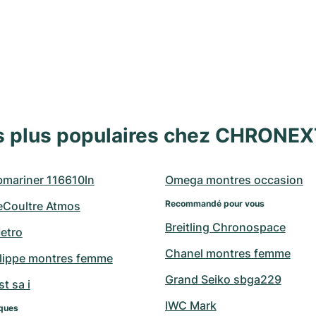
s plus populaires chez CHRONE
bmariner 116610ln
Omega montres occasion
Recommandé pour vous
eCoultre Atmos
Breitling Chronospace
etro
Chanel montres femme
ilippe montres femme
Grand Seiko sbga229
t sa i
IWC Mark
ques