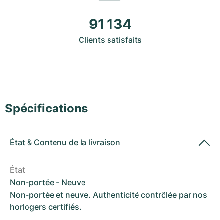
Montres pour femmes
Montres pour femmes
91 134
Clients satisfaits
Spécifications
État
&
Contenu de la livraison
État
Non-portée - Neuve
Non-portée et neuve. Authenticité contrôlée par nos
horlogers certifiés.