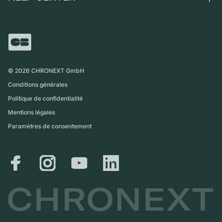
Independent Brands
Vente directe
Carrières
Italie
FAQ
Échange
Presse
Royaume-Uni
Service Center
Magazine
International
Retrait sur place
Partner
Expédition et retours
©
2026
CHRONEXT GmbH
Guide des tailles
Conditions générales
Politique de confidentialité
Mentions légales
Paramètres de consentement