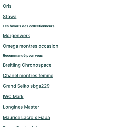
Montres pour femmes
Montres pour femmes
Oris
Stowa
Les favoris des collectionneurs
Morgenwerk
Omega montres occasion
Recommandé pour vous
Breitling Chronospace
Chanel montres femme
Grand Seiko sbga229
IWC Mark
Longines Master
Maurice Lacroix Fiaba