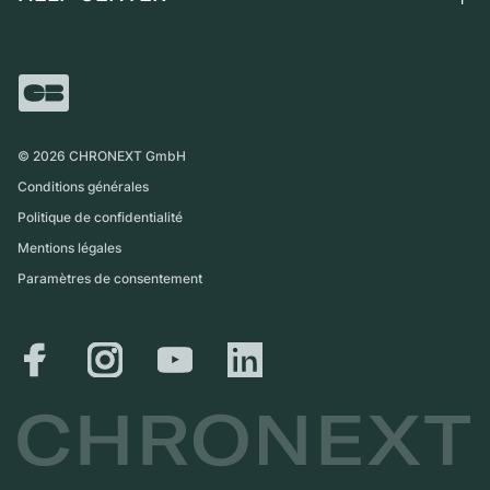
Independent Brands
Vente directe
Carrières
Italie
FAQ
Échange
Presse
Royaume-Uni
Service Center
Magazine
International
Retrait sur place
Partner
Expédition et retours
©
2026
CHRONEXT GmbH
Guide des tailles
Conditions générales
Politique de confidentialité
Mentions légales
Paramètres de consentement