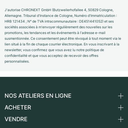
J'autorise CHRONEXT GmbH (Butzweilerhofallee 4, 50829 Cologne,
Allemagne. Tribunal d'Instance de Cologne, Numéro d'Immatriculation :
HRB 121434 ; N° de TVA intracommunautaire : DE451441052) et ses
sociétés associées à m'envoyer régulièrement des nouvelles sur les
promotions, les tendances et les événements à l'adresse e-mail
susmentionnée. Ce consentement peut être révoqué à tout moment via le
lien situé à la fin de chaque courrier électronique. En vous inscrivant à la
newsletter, vous confirmez que vous avez lu notre politique de
confidentialité et que vous acceptez de recevoir des offres
personnalisées.
NOS ATELIERS EN LIGNE
ACHETER
Allemagne
Pays-Bas
VENDRE
Toutes les montres de luxe
Autriche
Montres d'occasion