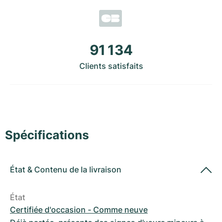
Montres pour femmes
Montres pour femmes
91 134
Clients satisfaits
Spécifications
État
&
Contenu de la livraison
État
Certifiée d'occasion - Comme neuve