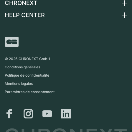
CHRONEXT
Vendre une montre
Suisse
Montres vintage
Commission
HELP CENTER
Qui sommes-nous ?
France
Independent Brands
Vente directe
Carrières
Italie
FAQ
Échange
Presse
Royaume-Uni
Service Center
Magazine
International
Retrait sur place
Partner
Expédition et retours
©
2026
CHRONEXT GmbH
Guide des tailles
Conditions générales
Politique de confidentialité
Mentions légales
Paramètres de consentement